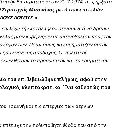
ενικήν Επιστράτευσιν την 20.7.1974, ήτις ήρξατο
 Στρατηγός Μπονάνος μετά των επιτελών
ΑΛΛΟΥΣ ΛΟΓΟΥΣ.»
α επιλέξω τήν κατάλληλον στιγμήν διά νά δράσω
.
 Ελλάς μίαν κυβέρνησιν με ακτινοβολίαν πρός τον
ο έργον των. Ποιοι όμως θα εσχημάτιζαν αυτήν
α ήσαν γενικής αποδοχής;
Οι πολιτικοί
 όλων θέτουν το προσωπικόν καί το κομματικόν
βλίο του επιβεβαιώθηκε πλήρως, αφού στην
ολογικό, κλεπτοκρατικό. Ένα καθεστώς που
ου Τσακνή και τις απεργίες των άεργων
υ επέτυχε την πολυπόθητη έξοδό του από την