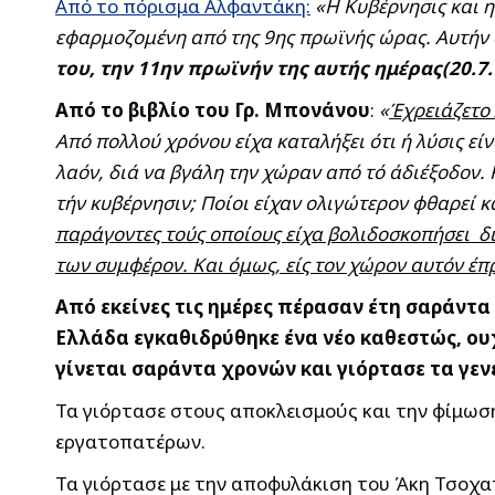
Από το πόρισμα Αλφαντάκη:
«Η Κυβέρνησις και η
εφαρμοζομένη από της 9ης πρωϊνής ώρας. Αυτήν 
του, την 11ην πρωϊνήν της αυτής ημέρας(20.7
Από το βιβλίο του Γρ. Μπονάνου
:
«
Έχρειάζετο 
Από πολλού χρόνου είχα καταλήξει ότι ή λύσις εί
λαόν, διά να βγάλη την χώραν από τό άδιέξοδον.
τήν κυβέρνησιν; Ποίοι είχαν ολιγώτερον φθαρεί 
παράγοντες τούς οποίους είχα βολιδοσκοπήσει δ
των συμφέρον. Και όμως, είς τον χώρον αυτόν έπ
Από εκείνες τις ημέρες πέρασαν έτη σαράντα
Ελλάδα εγκαθιδρύθηκε ένα νέο καθεστώς, ο
γίνεται σαράντα χρονών και γιόρτασε τα γε
Τα γιόρτασε στους αποκλεισμούς και την φίμωση
εργατοπατέρων.
Τα γιόρτασε με την αποφυλάκιση του Άκη Τσοχα