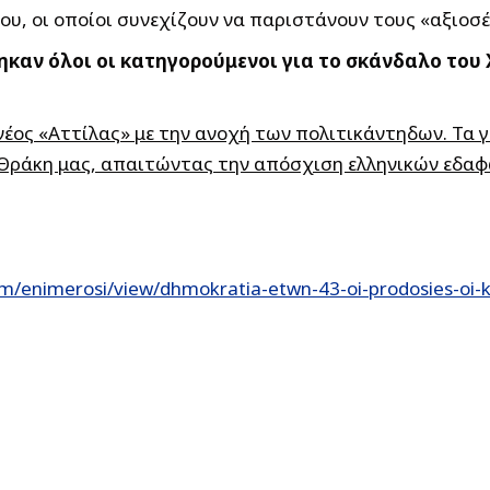
του, οι οποίοι συνεχίζουν να παριστάνουν τους «αξιοσ
καν όλοι οι κατηγορούμενοι για το σκάνδαλο του 
νέος «Αττίλας» με την ανοχή των πολιτικάντηδων. Τα γ
Θράκη μας, απαιτώντας την απόσχιση ελληνικών εδαφ
m/enimerosi/view/dhmokratia-etwn-43-oi-prodosies-oi-kl