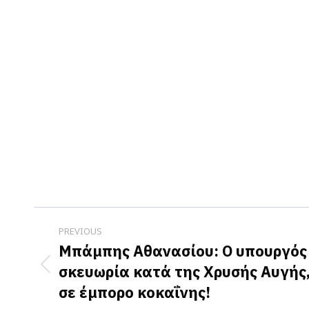
Post
PREVIOUS
navigation
Μπάμπης Αθανασίου: Ο υπουργός 
σκευωρία κατά της Χρυσής Αυγής
Previous
σε έμπορο κοκαΐνης!
post: