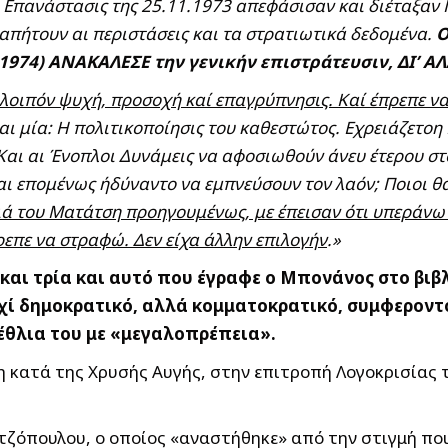
 Επανάστασις της 25.11.1973 απεφάσισαν και διέταξαν Γ
απήτουν αι περιστάσεις και τα στρατιωτικά δεδομένα.
Ο
.1974) ΑΝΑΚΑΛΕΣΕ την γενικήν επιστράτευσιν, ΔΙ’ 
λοιπόν ψυχή, προσοχή καί επαγρύπνησις. Καί έπρεπε ν
ναι μία: Η πολιτικοποίησις του καθεστώτος. Εχρειάζετοη
 Και αι Ένοπλοι Δυνάμεις να αφοσιωθούν άνευ έτερου στ
και επομένως ήδύναντο να εμπνεύσουν τον λαόν; Ποιοι θ
ιά του Ματάτση προηγουμένως, με έπεισαν ότι υπεράνω
ρεπε να στραφώ. Δεν είχα άλλην επιλογήν
.»
 και τρία και αυτό που έγραφε ο Μπονάνος στο βι
υχί δημοκρατικό, αλλά κομματοκρατικό, συμφεροντ
νέθλια του με «μεγαλοπρέπεια».
 κατά της Χρυσής Αυγής, στην επιτροπή Λογοκρισίας τ
τζόπουλου, ο οποίος «αναστήθηκε» από την στιγμή πο