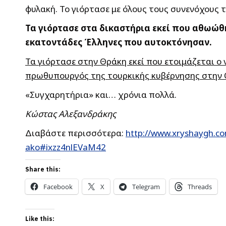
φυλακή. Το γιόρτασε με όλους τους συνενόχους 
Τα γιόρτασε στα δικαστήρια εκεί που αθωώθη
εκατοντάδες Έλληνες που αυτοκτόνησαν.
Τα γιόρτασε στην Θράκη εκεί που ετοιμάζεται ο 
πρωθυπουργός της τουρκικής κυβέρνησης στην 
«Συγχαρητήρια» και… χρόνια πολλά.
Κώστας Αλεξανδράκης
Διαβάστε περισσότερα:
http://www.xryshaygh.co
ako#ixzz4nlEVaM42
Share this:
Facebook
X
Telegram
Threads
Like this: