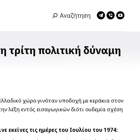
Αναζήτηση
Search:
Telegram
Viber
YouTub
page
page
page
opens
opens
opens
in
in
in
 η τρίτη πολιτική δύναμη
new
new
new
window
window
window
ελλαδικό χώρο γινόταν υποδοχή με κεράκια στον
ην λέξη εντός εισαγωγικών διότι ουδεμία σχέση
 εκείνες τις ημέρες του Ιουλίου του 1974: