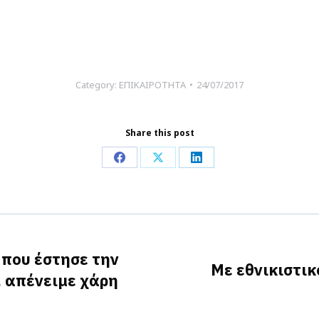
Category:
ΕΠΙΚΑΙΡΟΤΗΤΑ
24/07/2017
Share this post
Share
Share
Share
on
on
on
Facebook
X
LinkedIn
που έστησε την
Με εθνικιστικ
, απένειμε χάρη
Next
post: