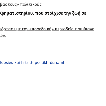
έβαστους» πολιτικούς.
Χρηματιστηρίου, που στοίχισε την ζωή σε
ιόρτασε με την «προεδρική» περιοδεία που έκανε
ών.
epsies-kai-h-trith-politikh-dunamh-