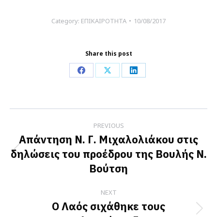
Category:
ΕΠΙΚΑΙΡΟΤΗΤΑ
10/08/2017
Share this post
Share
Share
Share
on
on
on
Facebook
X
LinkedIn
Post
PREVIOUS
navigation
Απάντηση Ν. Γ. Μιχαλολιάκου στις
δηλώσεις του προέδρου της Βουλής Ν.
Previous
Βούτση
post:
NEXT
Ο Λαός σιχάθηκε τους
Next