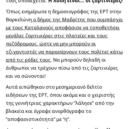
τους υποδέχεται.
Η λύση είναι… οι ζαρτινιέρες!
Όπως ενημέρωσε η δημοσιογράφος της ΕΡΤ στην
Βαρκελώνη
ο δήμος της Μαδρίτης που συμπάσχει
με τους Καταλανούς αποφάσισε να τοποθετήσει
μεγάλες ζαρτινιέρες στις πλατείες και τους
πεζόδρομους, ώστε να μην μπορούν οι
τζιχαντιστές να παρασέρνουν τους πολίτες κάτω
από τις ρόδες τους
. Να μπορούν δηλαδή οι
άνθρωποι να τρέχουν πίσω από τις ζαρτινιέρες
και να σώνονται!
Αυτά ειπώθηκαν στο μεσημεριανό δελτίο
ειδήσεων της ΕΡΤ, όπου ακόμα και ο χειριστής
της γεννήτριας χαρακτήρων “λάλησε” από την
βλακεία και έγραψε ανορθόγραφα το
“αποφασιστικότητα” με “η”.