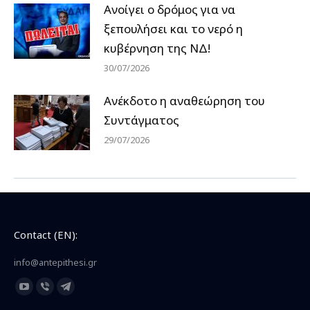
Ανοίγει ο δρόμος για να
ξεπουλήσει και το νερό η
κυβέρνηση της ΝΔ!
30/07/2026
Ανέκδοτο η αναθεώρηση του
Συντάγματος
29/07/2026
Contact (EN):
info@antepithesi.gr
Find us on:
YouTube
Viber
Telegram