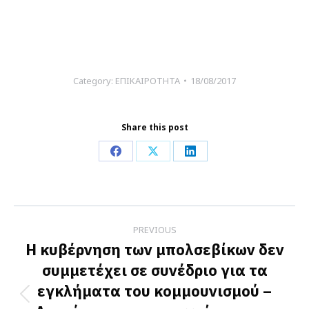
Category:
ΕΠΙΚΑΙΡΟΤΗΤΑ
18/08/2017
Share this post
Share
Share
Share
on
on
on
Facebook
X
LinkedIn
Post
PREVIOUS
navigation
Η κυβέρνηση των μπολσεβίκων δεν
συμμετέχει σε συνέδριο για τα
εγκλήματα του κομμουνισμού –
Previous