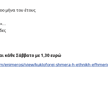
οο μήνα του έτους
ν»…
δες
ι κάθε Σάββατο με 1,30 ευρώ
om/enimerosi/view/kukloforei-shmera-h-ethnikh-efhme