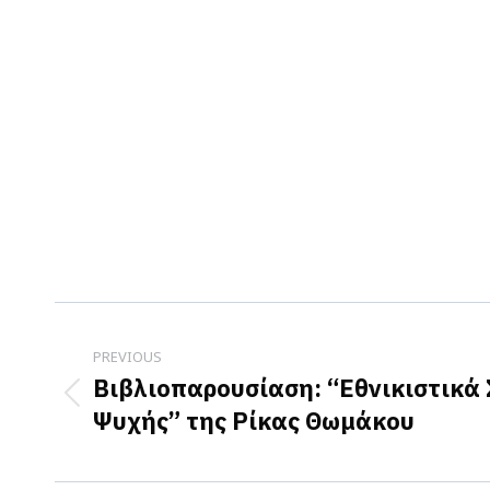
Post
navigation
PREVIOUS
Βιβλιοπαρουσίαση: “Εθνικιστικά
Previous
Ψυχής” της Ρίκας Θωμάκου
post: