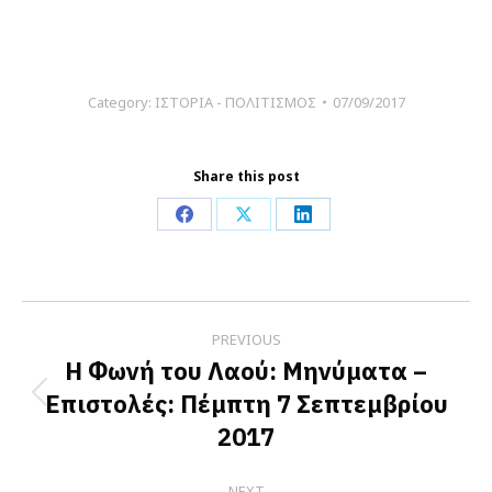
Category:
ΙΣΤΟΡΙΑ - ΠΟΛΙΤΙΣΜΟΣ
07/09/2017
Share this post
Share
Share
Share
on
on
on
Facebook
X
LinkedIn
Post
PREVIOUS
navigation
Η Φωνή του Λαού: Μηνύματα –
Επιστολές: Πέμπτη 7 Σεπτεμβρίου
Previous
2017
post:
NEXT