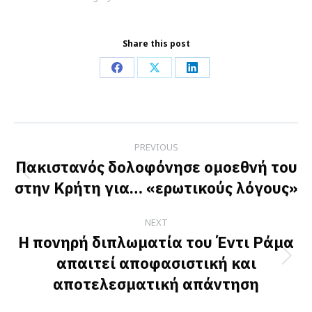
Share this post
Share
Share
Share
on
on
on
Facebook
X
LinkedIn
Post
PREVIOUS
navigation
Πακιστανός δολοφόνησε ομοεθνή του
Previous
στην Κρήτη για… «ερωτικούς λόγους»
post:
NEXT
Η πονηρή διπλωματία του Έντι Ράμα
απαιτεί αποφασιστική και
Next
αποτελεσματική απάντηση
post: