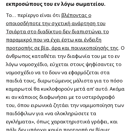
εκπροσώπους του εν λόγω σωματείου.
Το… περίεργο είναι ότι
βλέποντας ο
οποιοσδήποτε την σχετική ανάρτηση του
Τσιάρτα στο διαδίκτυο δεν διαπιστώνει το
παραμικρό που να έχει έστω και ένδειξη
προτροπής σε βία, άρα και ποινικοποίησής της
. Ο
άνθρωπος καταθέτει την διαφωνία του με το εν
λόγω νομοσχέδιο, εύχεται στους ψηφίσαντες το
νομοσχέδιο να το δουν να εφαρμόζεται στα
παιδιά τους, διερωτώμενος μάλιστα για το πόσο
καμαρωτοί θα κυκλοφορούν μετά απ’ αυτό. Ακόμα
κι αν κάποιος διαφωνήσει με το υστερόγραφό
του, όπου ειρωνικά ζητάει την νομιμοποίηση των
παιδόφιλων για «να ολοκληρώσετε τα
εγκλήματα», όπως χαρακτηριστικά γράφει, και
πάλι δεν υπάρχει καμία προτροπή σε βίαιες