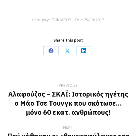
Category:
ΕΠΙΚΑΙΡΟΤΗΤΑ
25/10/2017
Share this post
Share
Share
Share
on
on
on
Facebook
X
LinkedIn
Post
PREVIOUS
navigation
Αλαφούζος – ΣΚΑΪ: Ιστορικός ηγέτης
ο Μάο Τσε Τουνγκ που σκότωσε…
Previous
μόνο 60 εκατ. ανθρώπους!
post:
NEXT
Πού χάθηκαν οι «θεματοφύλακες της