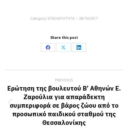
Category:
ΕΠΙΚΑΙΡΟΤΗΤΑ
28/10/2017
Share this post
Share
Share
Share
on
on
on
Facebook
X
LinkedIn
Post
PREVIOUS
navigation
Ερώτηση της βουλευτού Β’ Αθηνών Ε.
Ζαρούλια για απαράδεκτη
συμπεριφορά σε βάρος ζώου από το
Previous
προσωπικό παιδικού σταθμού της
post:
Θεσσαλονίκης