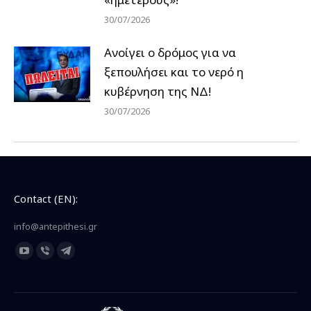
30/07/2026
Ανοίγει ο δρόμος για να
ξεπουλήσει και το νερό η
κυβέρνηση της ΝΔ!
30/07/2026
Contact (EN):
info@antepithesi.gr
Find us on:
YouTube
Viber
Telegram
page
page
page
opens
opens
opens