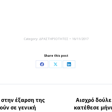
Category:
ΔΡΑΣΤΗΡΙΟΤΗΤΕΣ
16/11/2017
Share this post
Share
Share
Share
on
on
on
Facebook
X
LinkedIn
 στην έξαρση της
Αισχρό δούλε
ύν σε γενική
κατέθεσε μήνυ
Next