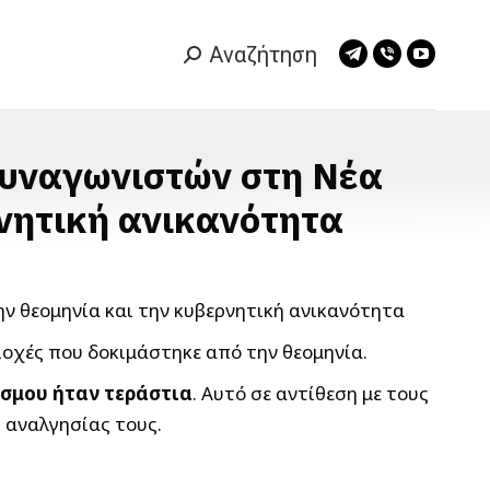
Αναζήτηση
Search:
Telegram
Viber
YouTub
page
page
page
opens
opens
opens
in
in
in
Συναγωνιστών στη Νέα
new
new
new
νητική ανικανότητα
window
window
window
ιοχές που δοκιμάστηκε από την θεομηνία.
όσμου ήταν τεράστια
. Αυτό σε αντίθεση με τους
 αναλγησίας τους.