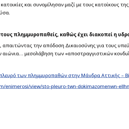
κατοικίες και συνομίλησαν μαζί με τους κατοίκους της
ούσα.
στους πλημμυροπαθείς, καθώς έχει διακοπεί η υδ
, απαιτώντας την απόδοση Δικαιοσύνης για τους υπεύ
ν αιώνια… μεσολάβηση των «αποστραγγιστικών κονδυ
ο πλευρό των πλημμυροπαθών στην Μάνδρα Αττικής – 
om/enimerosi/view/sto-pleuro-twn-dokimazomenwn-ellh