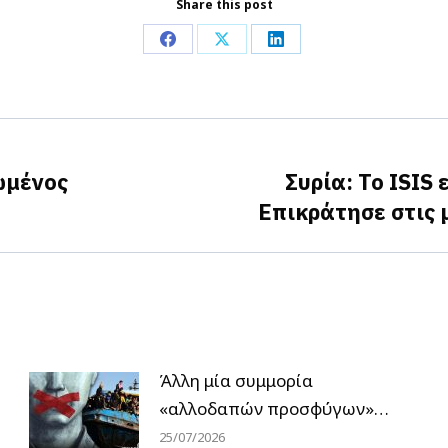
Share this post
Share
Share
Share
on
on
on
Facebook
X
LinkedIn
ωμένος
Συρία: Το ISIS
Next
Επικράτησε στις 
post:
Άλλη μία συμμορία
«αλλοδαπών προσφύγων»…
25/07/2026