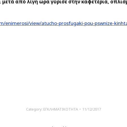
ι
μετά από λίγη ώρα γύρισε στην καφετέρια, οπλισ
m/enimerosi/view/atucho-prosfugaki-pou-pswnize-kinhta
Category:
ΕΓΚΛΗΜΑΤΙΚΟΤΗΤΑ
11/12/2017