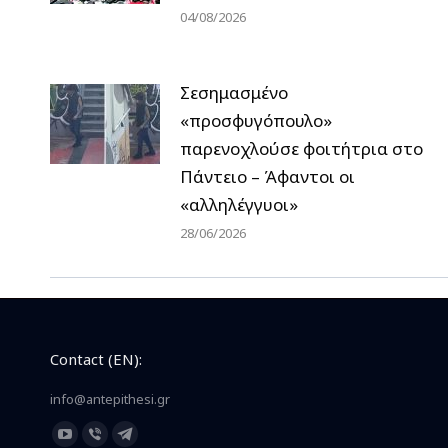
04/08/2026
Σεσημασμένο
«προσφυγόπουλο»
παρενοχλούσε φοιτήτρια στο
Πάντειο – Άφαντοι οι
«αλληλέγγυοι»
28/06/2026
Contact (EN):
info@antepithesi.gr
Find us on:
YouTube
Viber
Telegram