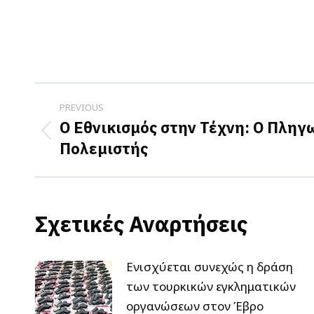
Post
PREVIOUS
navigation
O Εθνικισμός στην Τέχνη: Ο Πληγ
Previous
Πολεμιστής
post:
Σχετικές Αναρτήσεις
Ενισχύεται συνεχώς η δράση
των τουρκικών εγκληματικών
οργανώσεων στον Έβρο