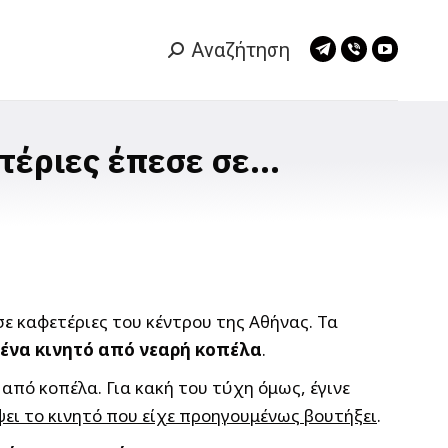
Αναζήτηση
Search:
Telegram
Viber
YouTub
page
page
page
opens
opens
opens
in
in
in
τέριες έπεσε σε…
new
new
new
window
window
window
ε καφετέριες του κέντρου της Αθήνας. Τα
ένα κινητό από νεαρή κοπέλα
.
από κοπέλα. Για κακή του τύχη όμως, έγινε
ει το κινητό που είχε προηγουμένως βουτήξει
.