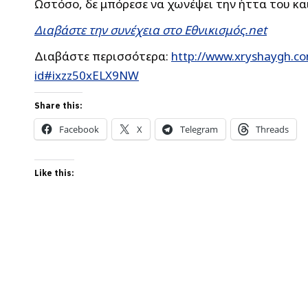
Ωστόσο, δε μπόρεσε να χωνέψει την ήττα του κα
Διαβάστε την συνέχεια στο Εθνικισμός.net
Διαβάστε περισσότερα:
http://www.xryshaygh.co
id#ixzz50xELX9NW
Share this:
Facebook
X
Telegram
Threads
Like this: