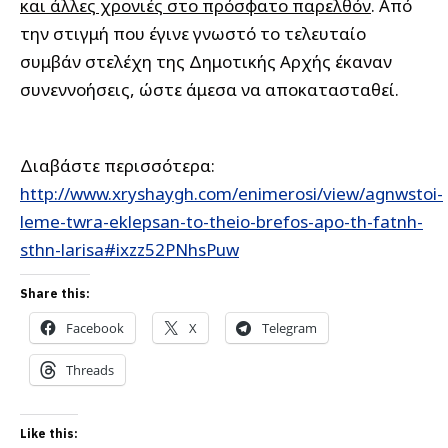
και άλλες χρονιές στο πρόσφατο παρελθόν
. Από
την στιγμή που έγινε γνωστό το τελευταίο
συμβάν στελέχη της Δημοτικής Αρχής έκαναν
συνεννοήσεις, ώστε άμεσα να αποκατασταθεί.
Διαβάστε περισσότερα:
http://www.xryshaygh.com/enimerosi/view/agnwstoi-
leme-twra-eklepsan-to-theio-brefos-apo-th-fatnh-
sthn-larisa#ixzz52PNhsPuw
Share this:
Facebook
X
Telegram
Threads
Like this: