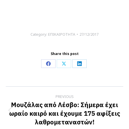
Category:
ΕΠΙΚΑΙΡΟΤΗΤΑ
27/12/2017
Share this post
Share
Share
Share
on
on
on
Facebook
X
LinkedIn
Post
PREVIOUS
navigation
Μουζάλας από Λέσβο: Σήμερα έχει
ωραίο καιρό και έχουμε 175 αφίξεις
Previous
λαθρομεταναστών!
post: