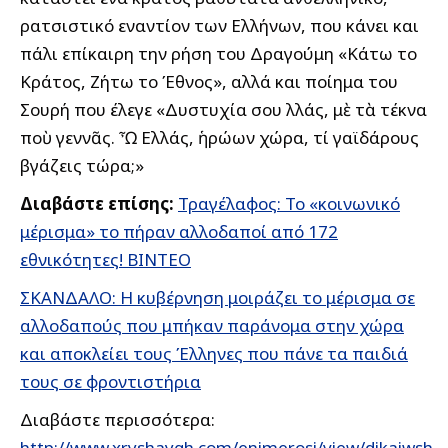
ρατσιστικό εναντίον των Ελλήνων, που κάνει και
πάλι επίκαιρη την ρήση του Δραγούμη «Κάτω το
Κράτος, Ζήτω το Έθνος», αλλά και ποίημα του
Σουρή που έλεγε «Δυστυχία σου Ἑλλάς, μὲ τὰ τέκνα
ποὺ γεννᾶς. Ὦ Ελλάς, ἡρώων χώρα, τί γαϊδάρους
βγάζεις τώρα;»
Διαβάστε επίσης:
Τραγέλαφος: Το «κοινωνικό
μέρισμα» το πήραν αλλοδαποί από 172
εθνικότητες! ΒΙΝΤΕΟ
ΣΚΑΝΔΑΛΟ: Η κυβέρνηση μοιράζει το μέρισμα σε
αλλοδαπούς που μπήκαν παράνομα στην χώρα
και αποκλείει τους Έλληνες που πάνε τα παιδιά
τους σε φροντιστήρια
Διαβάστε περισσότερα:
http://www.xryshaygh.com/enimerosi/view/dikaiwsh-