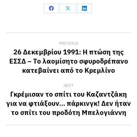
Share
Share
Share
on
on
on
Facebook
X
LinkedIn
Post
PREVIOUS
navigation
26 Δεκεμβρίου 1991: H πτώση της
ΕΣΣΔ – Το λαομίσητο σφυροδρέπανο
Previous
κατεβαίνει από το Κρεμλίνο
post:
NEXT
Γκρέμισαν το σπίτι του Καζαντζάκη
για να φτιάξουν… πάρκινγκ! Δεν ήταν
Next
το σπίτι του προδότη Μπελογιάννη
post: