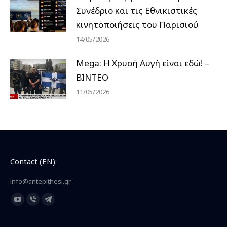
Συνέδριο και τις Εθνικιστικές
κινητοποιήσεις του Παρισιού
14/05/2026
Mega: Η Χρυσή Αυγή είναι εδώ! –
ΒΙΝΤΕΟ
11/05/2026
Contact (EN):
info@antepithesi.gr
Find us on:
YouTube
Viber
Telegram
page
page
page