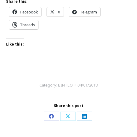
Share this:
Facebook
X
Telegram
Threads
Like this:
Category:
ΒΙΝΤΕΟ
04/01/2018
Share this post
Share
Share
Share
on
on
on