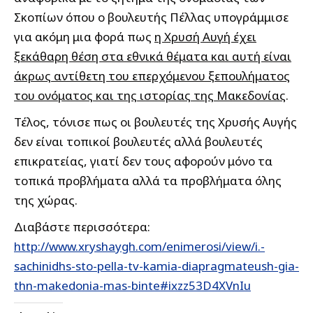
Σκοπίων όπου ο βουλευτής Πέλλας υπογράμμισε
για ακόμη μια φορά πως
η Χρυσή Αυγή έχει
ξεκάθαρη θέση στα εθνικά θέματα και αυτή είναι
άκρως αντίθετη του επερχόμενου ξεπουλήματος
του ονόματος και της ιστορίας της Μακεδονίας
.
Τέλος, τόνισε πως οι βουλευτές της Χρυσής Αυγής
δεν είναι τοπικοί βουλευτές αλλά βουλευτές
επικρατείας, γιατί δεν τους αφορούν μόνο τα
τοπικά προβλήματα αλλά τα προβλήματα όλης
της χώρας.
Διαβάστε περισσότερα:
http://www.xryshaygh.com/enimerosi/view/i.-
sachinidhs-sto-pella-tv-kamia-diapragmateush-gia-
thn-makedonia-mas-binte#ixzz53D4XVnIu