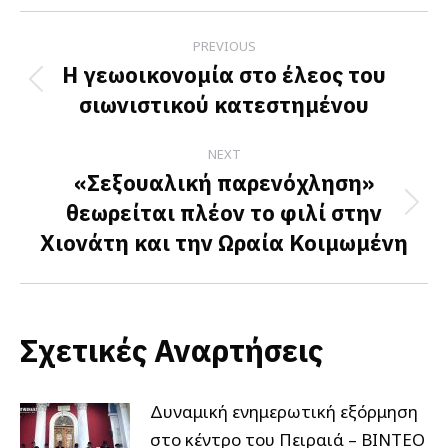
Facebook
X
LinkedIn
Post
PREVIOUS
navigation
Η γεωοικονομία στο έλεος του
Previous
σιωνιστικού κατεστημένου
post:
NEXT
«Σεξουαλική παρενόχληση»
θεωρείται πλέον το φιλί στην
Next
Χιονάτη και την Ωραία Κοιμωμένη
post:
Σχετικές Αναρτήσεις
Δυναμική ενημερωτική εξόρμηση
στο κέντρο του Πειραιά – ΒΙΝΤΕΟ