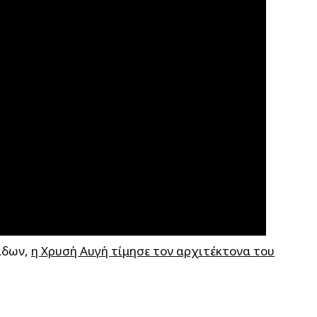
άδων,
η Χρυσή Αυγή τίμησε τον αρχιτέκτονα του