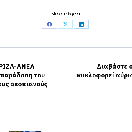
Share this post
Share
Share
Share
on
on
on
Facebook
X
LinkedIn
ΥΡΙΖΑ-ΑΝΕΛ
Διαβάστε 
 παράδοση του
κυκλοφορεί αύρι
Next
ους σκοπιανούς
post: