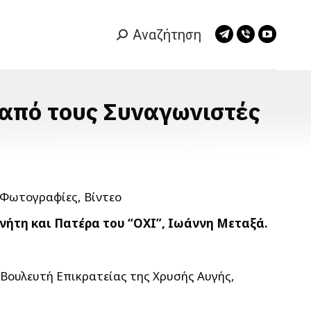
Αναζήτηση
Search:
Telegram
Viber
YouTub
page
page
page
opens
opens
opens
in
in
in
από τους Συναγωνιστές
new
new
new
window
window
window
νήτη και Πατέρα του “ΟΧΙ”, Ιωάννη Μεταξά.
 Βουλευτή Επικρατείας της Χρυσής Αυγής,