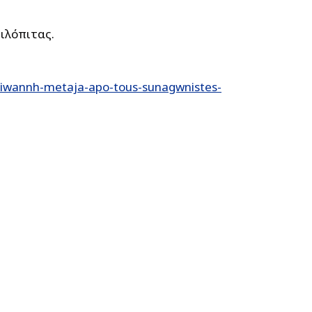
ιλόπιτας.
iwannh-metaja-apo-tous-sunagwnistes-