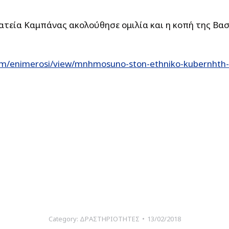
ατεία Καμπάνας ακολούθησε ομιλία και η κοπή της Βασ
om/enimerosi/view/mnhmosuno-ston-ethniko-kubernhth-
Category:
ΔΡΑΣΤΗΡΙΟΤΗΤΕΣ
13/02/2018