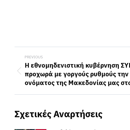
Post
PREVIOUS
navigation
Η εθνομηδενιστική κυβέρνηση Σ
προχωρά με γοργούς ρυθμούς την
Previous
ονόματος της Μακεδονίας μας στ
post:
Σχετικές Αναρτήσεις