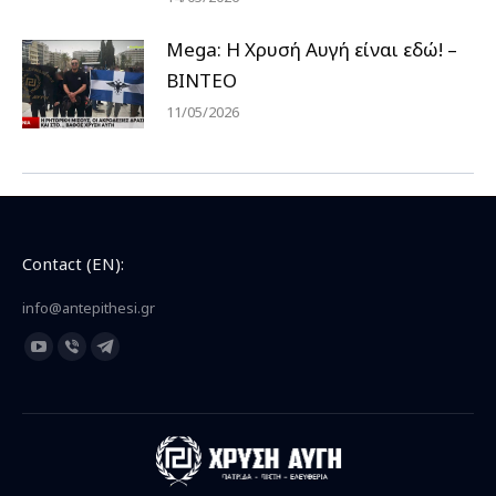
Mega: Η Χρυσή Αυγή είναι εδώ! –
ΒΙΝΤΕΟ
11/05/2026
Contact (EN):
info@antepithesi.gr
Find us on:
YouTube
Viber
Telegram
page
page
page
opens
opens
opens
in
in
in
new
new
new