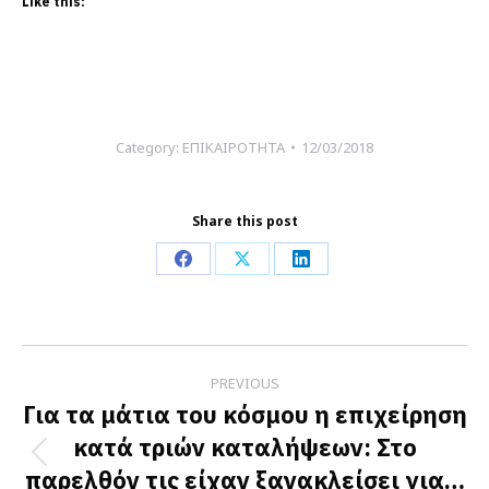
Like this:
Category:
ΕΠΙΚΑΙΡΟΤΗΤΑ
12/03/2018
Share this post
Share
Share
Share
on
on
on
Facebook
X
LinkedIn
Post
PREVIOUS
navigation
Για τα μάτια του κόσμου η επιχείρηση
κατά τριών καταλήψεων: Στο
Previous
παρελθόν τις είχαν ξανακλείσει για…