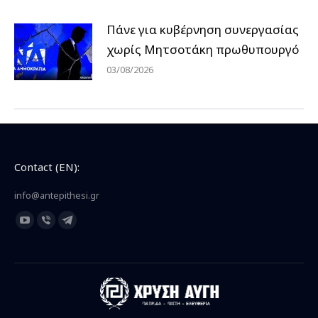
Πάνε για κυβέρνηση συνεργασίας
χωρίς Μητσοτάκη πρωθυπουργό
03/08/2026
Contact (EN):
info@antepithesi.gr
Find us on:
YouTube
Viber
Telegram
page
page
page
opens
opens
opens
in
in
in
new
new
new