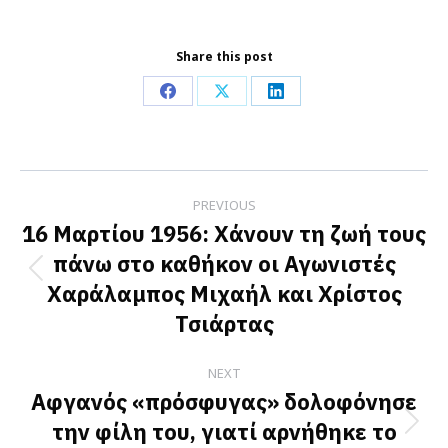
Share this post
Share
Share
Share
on
on
on
Facebook
X
LinkedIn
Post
PREVIOUS
navigation
16 Μαρτίου 1956: Χάνουν τη ζωή τους
πάνω στο καθήκον οι Αγωνιστές
Previous
Χαράλαμπος Μιχαήλ και Χρίστος
post:
Τσιάρτας
NEXT
Αφγανός «πρόσφυγας» δολοφόνησε
την φίλη του, γιατί αρνήθηκε το
Next