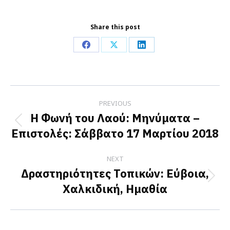
Share this post
Share
Share
Share
on
on
on
Facebook
X
LinkedIn
Post
PREVIOUS
navigation
Η Φωνή του Λαού: Μηνύματα –
Previous
Επιστολές: Σάββατο 17 Μαρτίου 2018
post:
NEXT
Δραστηριότητες Τοπικών: Εύβοια,
Next
Χαλκιδική, Ημαθία
post: