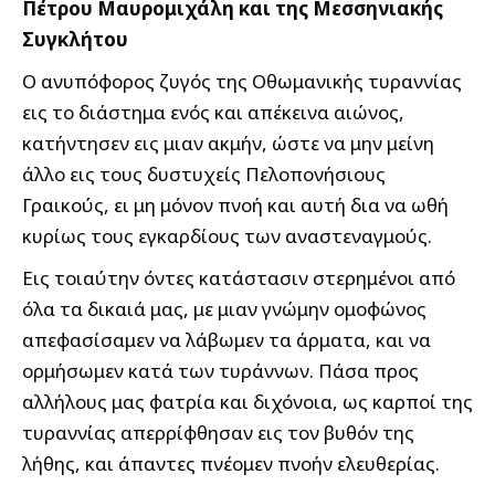
Πέτρου Μαυρομιχάλη και της Μεσσηνιακής
Συγκλήτου
Ο ανυπόφορος ζυγός της Οθωμανικής τυραννίας
εις το διάστημα ενός και απέκεινα αιώνος,
κατήντησεν εις μιαν ακμήν, ώστε να μην μείνη
άλλο εις τους δυστυχείς Πελοπονήσιους
Γραικούς, ει μη μόνον πνοή και αυτή δια να ωθή
κυρίως τους εγκαρδίους των αναστεναγμούς.
Εις τοιαύτην όντες κατάστασιν στερημένοι από
όλα τα δικαιά μας, με μιαν γνώμην ομοφώνος
απεφασίσαμεν να λάβωμεν τα άρματα, και να
ορμήσωμεν κατά των τυράννων. Πάσα προς
αλλήλους μας φατρία και διχόνοια, ως καρποί της
τυραννίας απερρίφθησαν εις τον βυθόν της
λήθης, και άπαντες πνέομεν πνοήν ελευθερίας.