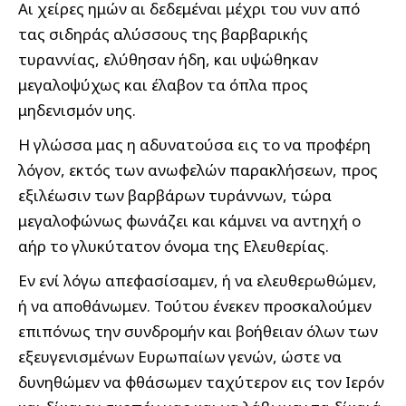
Αι χείρες ημών αι δεδεμέναι μέχρι του νυν από
τας σιδηράς αλύσσους της βαρβαρικής
τυραννίας, ελύθησαν ήδη, και υψώθηκαν
μεγαλοψύχως και έλαβον τα όπλα προς
μηδενισμόν υης.
Η γλώσσα μας η αδυνατούσα εις το να προφέρη
λόγον, εκτός των ανωφελών παρακλήσεων, προς
εξιλέωσιν των βαρβάρων τυράννων, τώρα
μεγαλοφώνως φωνάζει και κάμνει να αντηχή ο
αήρ το γλυκύτατον όνομα της Ελευθερίας.
Εν ενί λόγω απεφασίσαμεν, ή να ελευθερωθώμεν,
ή να αποθάνωμεν. Τούτου ένεκεν προσκαλούμεν
επιπόνως την συνδρομήν και βοήθειαν όλων των
εξευγενισμένων Ευρωπαίων γενών, ώστε να
δυνηθώμεν να φθάσωμεν ταχύτερον εις τον Ιερόν