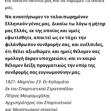
και δίκαιον σκοπόν μας και να λάβωμεν τα δίκαιά
μας.
Να αναστήσωμεν το ταλαιπωρημένον
Ελληνικόν γένος μας. Δικαίω τω λόγω η μήτηρ
μας Ελλάς, εκ της οποίας και υμείς
εφωτίσθητε, απαιτεί ως εν τάχει την
φιλάνθρωπον συνδρομήν σας, και ευέλπιδες,
ότι θέλει αξιωθώμεν, και ημείς θέλομεν σας
ομολογή άκραν υποχρεώσιν, και εν καιρώ
θέλομεν δείξη πραγματικώς την υπέρ της
συνδρομής σας ευγνωμοσύνην μας.
1821: Μαρτίου 23: Εν Καλαμάτα
Εκ του Σπαρτιατικού Στρατοπέδου
Πέτρος Μαυρομιχάλης
Αρχιστράτηγος του Σπαρτιατικού
και Μεσσηνιακού στρατού.