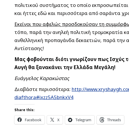
πολιτικού συστήματος το οποίο εκπροσωπείται α
και ήττες εδώ και περισσότερα από σαράντα χρό
Εκείνοι που αφελώς προσδοκούσαν τη συμμόρφωσ
τόπο, παρά την ανηλεή πολιτική τρομοκρατία κα
ανθελληνική προπαγάνδα δεκαετιών, παρά την ασ
Αντίστασης!
Μας φοβούνται διότι γνωρίζουν πως Ισχύς τ
Αυγή θα ξανακάνει την Ελλάδα Μεγάλη!
Ευάγγελος Καρακώστας
Διαβάστε περισσότερα:
http://www.xryshaygh.c
diafthora#ixzz5A5bnkxV4
Share this:
Facebook
X
Telegram
Threads