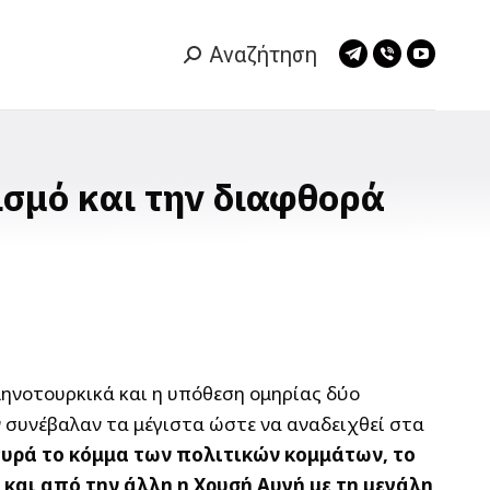
Αναζήτηση
Search:
Telegram
Viber
YouTub
page
page
page
opens
opens
opens
in
in
in
new
new
new
ισμό και την διαφθορά
window
window
window
ληνοτουρκικά και η υπόθεση ομηρίας δύο
συνέβαλαν τα μέγιστα ώστε να αναδειχθεί στα
ευρά το κόμμα των πολιτικών κομμάτων, το
αι από την άλλη η Χρυσή Αυγή με τη μεγάλη