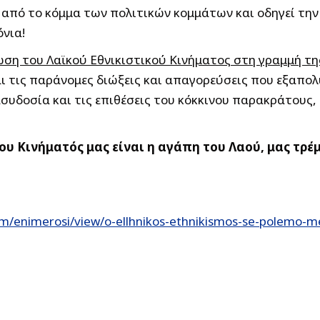
πό το κόμμα των πολιτικών κομμάτων και οδηγεί την 
νια!
η του Λαϊκού Εθνικιστικού Κινήματος στη γραμμή τη
ι τις παράνομες διώξεις και απαγορεύσεις που εξαπολ
υδοσία και τις επιθέσεις του κόκκινου παρακράτους, 
ου Κινήματός μας είναι η αγάπη του Λαού, μας τρ
om/enimerosi/view/o-ellhnikos-ethnikismos-se-polemo-