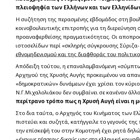
πλειοψηφία των Ελλήνων και των Ελληνίδω
Η συζήτηση της περασμένης εβδομάδος στη βουλ
κοινοβουλευτικής επιτροπής για τη διερεύνηση 
προαναφερθείσης πραγματικότητας. Οι αποπροσα
ιστοσελίδων περί «σκληρής σύγκρουσης Σύριζα-
εθνομηδενισμού και της διαφθοράς του πολιτικο
Απόδειξη τούτου, η επαναλαμβανόμενη «σύμπτω
Αρχηγού της Χρυσής Αυγής προκειμένου να απα
«δημοκρατικών» δυνάμεων έχει χρίσει τον κύρι
Ν.Γ.Μιχαλολιάκου δεν συμβαίνει σε κανέναν άλλ
περίτρανο τρόπο πως η Χρυσή Αυγή είναι η 
Στο δια ταύτα, ο Αρχηγός του Κινήματος των Ε
πιστεύει και συζητά, κατήγγειλε το γεγονός τη
την επίσκεψή του στην Κομοτηνή έχει ρητά δηλώ
«
έχουμε τέσσερις δικούς μας στο ελληνικό κοινο