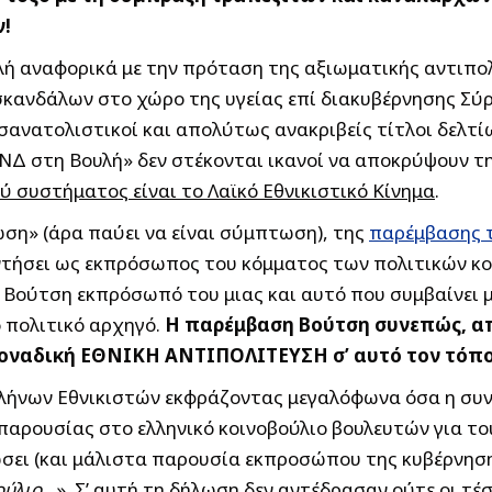
ν!
ή αναφορικά με την πρόταση της αξιωματικής αντιπολ
σκανδάλων στο χώρο της υγείας επί διακυβέρνησης Σύρ
νατολιστικοί και απολύτως ανακριβείς τίτλοι δελτί
ΝΔ στη Βουλή» δεν στέκονται ικανοί να αποκρύψουν τη
ύ συστήματος είναι το Λαϊκό Εθνικιστικό Κίνημα
.
ση» (άρα παύει να είναι σύμπτωση), της
παρέμβασης τ
ντήσει ως εκπρόσωπος του κόμματος των πολιτικών κ
ο Βούτση εκπρόσωπό του μιας και αυτό που συμβαίνει 
ο πολιτικό αρχηγό.
Η παρέμβαση Βούτση συνεπώς, απ
μοναδική ΕΘΝΙΚΗ ΑΝΤΙΠΟΛΙΤΕΥΣΗ σ’ αυτό τον τόπο
λλήνων Εθνικιστών εκφράζοντας μεγαλόφωνα όσα η συν
ς παρουσίας στο ελληνικό κοινοβούλιο βουλευτών για 
σει (και μάλιστα παρουσία εκπροσώπου της κυβέρνησης
βούλιο…
». Σ’ αυτή τη δήλωση δεν αντέδρασαν ούτε οι τ