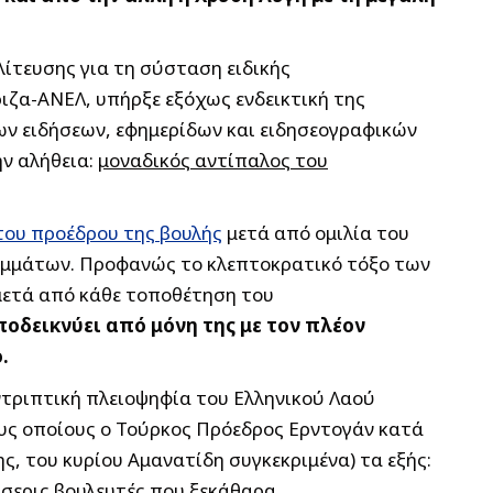
ίτευσης για τη σύσταση ειδικής
ιζα-ΑΝΕΛ, υπήρξε εξόχως ενδεικτική της
ων ειδήσεων, εφημερίδων και ειδησεογραφικών
ν αλήθεια:
μοναδικός αντίπαλος του
ου προέδρου της βουλής
μετά από ομιλία του
ομμάτων. Προφανώς το κλεπτοκρατικό τόξο των
μετά από κάθε τοποθέτηση του
οδεικνύει από μόνη της με τον πλέον
.
τριπτική πλειοψηφία του Ελληνικού Λαού
τους οποίους ο Τούρκος Πρόεδρος Ερντογάν κατά
, του κυρίου Αμανατίδη συγκεκριμένα) τα εξής:
έσσερις βουλευτές που ξεκάθαρα