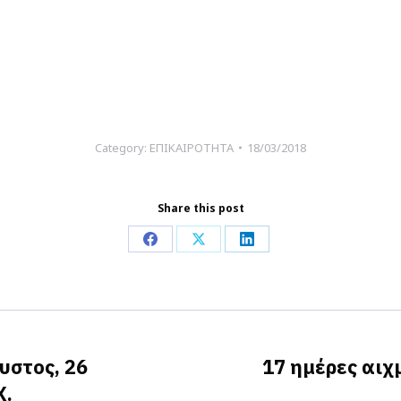
Category:
ΕΠΙΚΑΙΡΟΤΗΤΑ
18/03/2018
Share this post
Share
Share
Share
on
on
on
Facebook
X
LinkedIn
υστος, 26
17 ημέρες αιχ
Next
Χ.