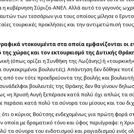
 η κυβέρνηση Σύριζα-ΑΝΕΛ. Αλλά αυτό το γεγονός ωχρ
 αυτών των τεσσάρων για τους οποίους μίλησε ο Ερντ
ταίες τουρκικές προκλήσεις και την αντιμετώπισή του
ραφικά ντοκουμέντα στα οποία εμφανίζονται οι ε
της χώρας και τον εκτουρκισμό της Δυτικής Θράκ
κή (όπως ορίζει η Συνθήκη της Λωζάνης) ή «τουρκική»
ι συγκεκριμένοι βουλευτές). Απάντηση δεν δόθηκε ποτέ
 από τον τότε προεδρεύοντα της βουλής και βουλευτή 
ι συνάδελφοι βουλευτές της Θράκης δεν θα γίνουν δηλω
ως «η Χρυσή Αυγή ξεπέρασε κατά πολύ όχι απλώς τα σύ
ε περάσει κατά πολύ τα σύνορα του μίσους και του διχ
ς ότι ο κύριος Βούτσης ενδεχομένως για πρώτη φορά σ
την οποία με δραματικό τόνο και ύφος περιέγραψε: η Χ
ολύ τα σύνορα του ενδοτισμού και ραγιαδισμού ενός ο