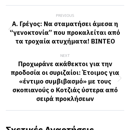
Facebook
X
LinkedIn
Post
PREVIOUS
navigation
Α. Γρέγος: Να σταματήσει άμεσα η
“γενοκτονία” που προκαλείται από
Previous
τα τροχαία ατυχήματα! ΒΙΝΤΕΟ
post:
NEXT
Προχωράνε ακάθεκτοι για την
προδοσία οι συριζαίοι: Έτοιμος για
«έντιμο συμβιβασμό» με τους
Next
σκοπιανούς ο Κοτζιάς ύστερα από
post:
σειρά προκλήσεων
Σχετικές Αναρτήσεις