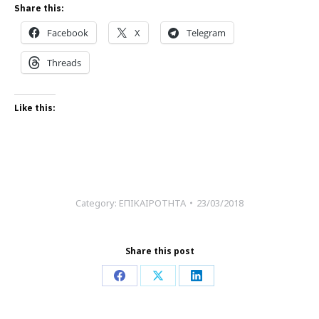
Share this:
Facebook
X
Telegram
Threads
Like this:
Category:
ΕΠΙΚΑΙΡΟΤΗΤΑ
23/03/2018
Share this post
Share
Share
Share
on
on
on