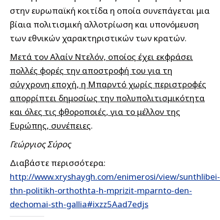
στην ευρωπαϊκή κοιτίδα η οποία συνεπάγεται μια
βίαια πολιτισμική αλλοτρίωση και υπονόμευση
των εθνικών χαρακτηριστικών των κρατών.
Μετά τον Αλαίν Ντελόν, οποίος έχει εκφράσει
πολλές φορές την αποστροφή του για τη
σύγχρονη εποχή, η Μπαρντό χωρίς περιστροφές
απορρίπτει δημοσίως την πολυπολιτισμικότητα
και όλες τις φθοροποιές, για το μέλλον της
Ευρώπης, συνέπειες
.
Γεώργιος Σύρος
Διαβάστε περισσότερα:
http://www.xryshaygh.com/enimerosi/view/sunthlibei-
thn-politikh-orthothta-h-mprizit-mparnto-den-
dechomai-sth-gallia#ixzz5Aad7edjs