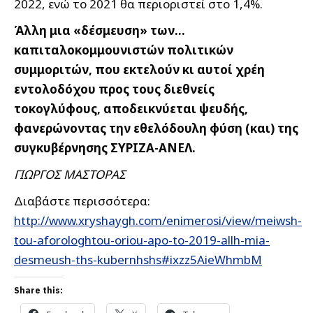
2022, ενώ το 2021 θα περιοριστεί στο 1,4%.
Άλλη μια «δέσμευση» των…
καπιταλοκομμουνιστών πολιτικών
συμμοριτών, που εκτελούν κι αυτοί χρέη
εντολοδόχου προς τους διεθνείς
τοκογλύφους, αποδεικνύεται ψευδής,
φανερώνοντας την εθελόδουλη φύση (και) της
συγκυβέρνησης ΣΥΡΙΖΑ-ΑΝΕΛ.
ΓΙΩΡΓΟΣ ΜΑΣΤΟΡΑΣ
Διαβάστε περισσότερα:
http://www.xryshaygh.com/enimerosi/view/meiwsh-
tou-aforologhtou-oriou-apo-to-2019-allh-mia-
desmeush-ths-kubernhshs#ixzz5AieWhmbM
Share this: