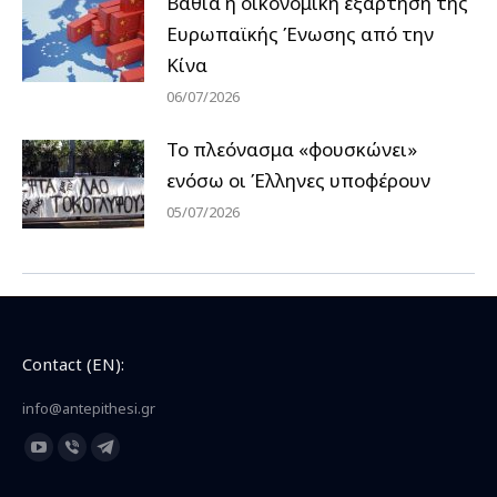
Βαθιά η οικονομική εξάρτηση της
Ευρωπαϊκής Ένωσης από την
Κίνα
06/07/2026
Το πλεόνασμα «φουσκώνει»
ενόσω οι Έλληνες υποφέρουν
05/07/2026
Contact (EN):
info@antepithesi.gr
Find us on:
YouTube
Viber
Telegram
page
page
page