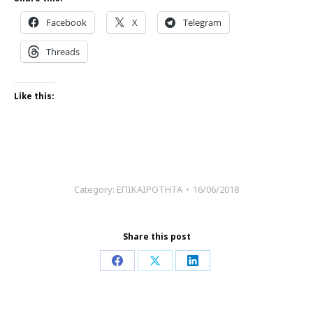
Facebook
X
Telegram
Threads
Like this:
Category:
ΕΠΙΚΑΙΡΟΤΗΤΑ
16/06/2018
Share this post
Share
Share
Share
on
on
on
Facebook
X
LinkedIn