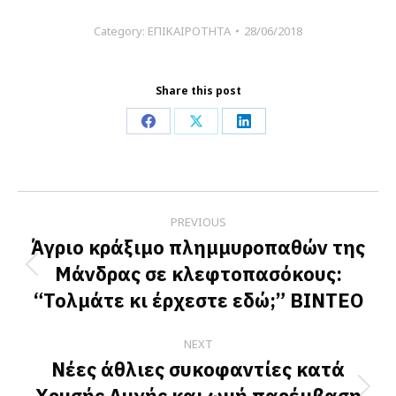
Category:
ΕΠΙΚΑΙΡΟΤΗΤΑ
28/06/2018
Share this post
Share
Share
Share
on
on
on
Facebook
X
LinkedIn
Post
PREVIOUS
navigation
Άγριο κράξιμο πλημμυροπαθών της
Μάνδρας σε κλεφτοπασόκους:
Previous
“Τολμάτε κι έρχεστε εδώ;” ΒΙΝΤΕΟ
post:
NEXT
Νέες άθλιες συκοφαντίες κατά
Χρυσής Αυγής και ωμή παρέμβαση