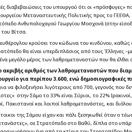
ινές διαβεβαιώσεις του υπουργού ότι οι «πρόσφυγες» π
ουργείου Μεταναστευτικής Πολιτικής προς το ΓΕΕΘΑ, ώ
ατόπεδο Ανθυπολοχαγού Γεωργίου Μοσχονά (στην είσοδο
 του Βίτσα.
λευθέρογλου κρούσει τον κώδωνα του κινδύνου, καθώς
όπεδο θα είναι υπερδιπλάσιος από τους Έλληνες –με ό
 ένα μεγάλο μέρος των λαθρομεταναστών που θα έλθει 
ο ακριβής αριθμός των λαθρομεταναστών που διαμέ
πουργείο για περίπου 3.600, ενώ δημοσιογραφικές π
ια να φιλοξενήσει λιγότερους από 700, γεγονός που δεν
στες» στην Σάμο το 33% είναι Σύριοι, το 22% Ιρακινοί
ί, Πακιστανοί και λοιποί λαθρομετανάστες, και διόλο
άτοικοι της Σάμου είχαν και πάλι ξεσηκωθεί όταν ο τ
τανάστες», σε Στρατόπεδο στο Βαθύ, δίπλα στο υπάρχον
 παραχωρήσουν ένα από τα κτίρια του Στρατοπέδου Μοσ