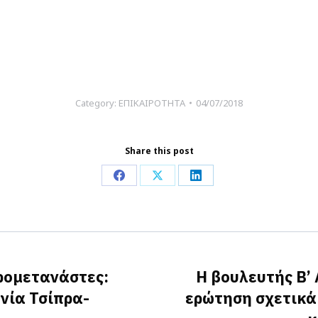
Category:
ΕΠΙΚΑΙΡΟΤΗΤΑ
04/07/2018
Share this post
Share
Share
Share
on
on
on
Facebook
X
LinkedIn
θρομετανάστες:
Η βουλευτής Β’
νία Τσίπρα-
ερώτηση σχετικά
Next