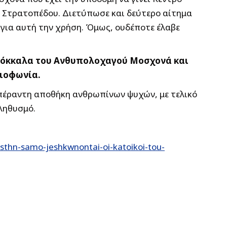
ου Στρατοπέδου. Διετύπωσε και δεύτερο αίτημα
 για αυτή την χρήση. Όμως, ουδέποτε έλαβε
τα κόκκαλα του Ανθυπολοχαγού Μοσχονά και
διοφωνία.
απέραντη αποθήκη ανθρωπίνων ψυχών, με τελικό
ληθυσμό.
thn-samo-jeshkwnontai-oi-katoikoi-tou-