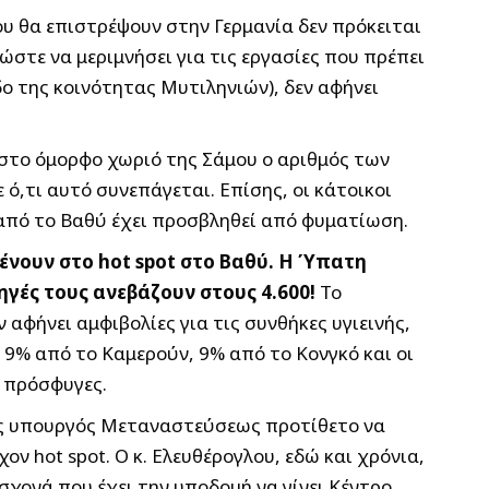
ου θα επιστρέψουν στην Γερμανία δεν πρόκειται
στε να μεριμνήσει για τις εργασίες που πρέπει
 της κοινότητας Μυτιληνιών), δεν αφήνει
 στο όμορφο χωριό της Σάμου ο αριθμός των
,τι αυτό συνεπάγεται. Επίσης, οι κάτοικοι
από το Βαθύ έχει προσβληθεί από φυματίωση.
νουν στο hot spot στο Βαθύ. Η Ύπατη
ηγές τους ανεβάζουν στους 4.600!
Το
 αφήνει αμφιβολίες για τις συνθήκες υγιεινής,
, 9% από το Καμερούν, 9% από το Κονγκό και οι
υ πρόσφυγες.
έως υπουργός Μεταναστεύσεως προτίθετο να
 hot spot. Ο κ. Ελευθέρογλου, εδώ και χρόνια,
χονά που έχει την υποδομή να γίνει Κέντρο