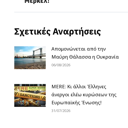
Μέρκελ!
post:
Σχετικές Αναρτήσεις
Απομονώνεται από την
Μαύρη Θάλασσα η Ουκρανία
06/08/2026
MERE: Κι άλλοι Έλληνες
άνεργοι ελέω κυρώσεων της
Ευρωπαϊκής Ένωσης!
31/07/2026