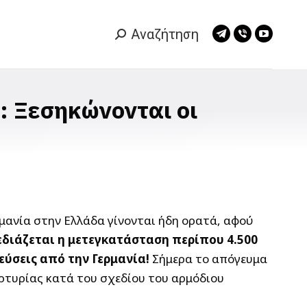
Αναζήτηση
Search:
Telegram
Viber
YouTub
page
page
page
opens
opens
opens
in
in
in
: Ξεσηκώνονται οι
new
new
new
window
window
window
ανία στην Ελλάδα γίνονται ήδη ορατά, αφού
εδιάζεται η μετεγκατάσταση περίπου 4.500
εύσεις από την Γερμανία!
Σήμερα το απόγευμα
αρτυρίας κατά του σχεδίου του αρμόδιου