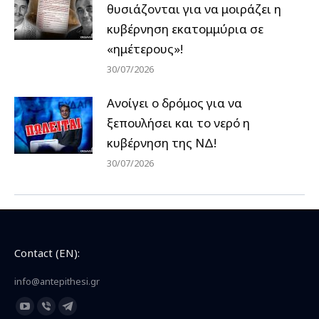
θυσιάζονται για να μοιράζει η
κυβέρνηση εκατομμύρια σε
«ημέτερους»!
30/07/2026
Ανοίγει ο δρόμος για να
ξεπουλήσει και το νερό η
κυβέρνηση της ΝΔ!
30/07/2026
Contact (EN):
info@antepithesi.gr
Find us on:
YouTube
Viber
Telegram