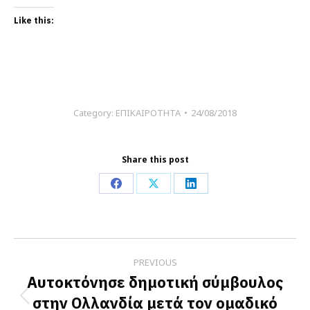
Like this:
Category:
ΕΠΙΚΑΙΡΟΤΗΤΑ
24/08/2018
Share this post
Share
Share
Share
on
on
on
Facebook
X
LinkedIn
Post
PREVIOUS
navigation
Αυτοκτόνησε δημοτική σύμβουλος
στην Ολλανδία μετά τον ομαδικό
Previous