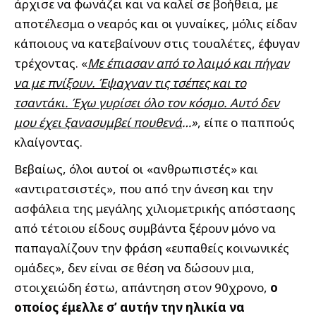
άρχισε να φωνάζει και να καλεί σε βοήθεια, με
αποτέλεσμα ο νεαρός και οι γυναίκες, μόλις είδαν
κάποιους να κατεβαίνουν στις τουαλέτες, έφυγαν
τρέχοντας. «
Με έπιασαν από το λαιμό και πήγαν
να με πνίξουν. Έψαχναν τις τσέπες και το
τσαντάκι. Έχω γυρίσει όλο τον κόσμο. Αυτό δεν
μου έχει ξανασυμβεί πουθενά
…»
, είπε ο παππούς
κλαίγοντας.
Βεβαίως, όλοι αυτοί οι «ανθρωπιστές» και
«αντιρατσιστές», που από την άνεση και την
ασφάλεια της μεγάλης χιλιομετρικής απόστασης
από τέτοιου είδους συμβάντα ξέρουν μόνο να
παπαγαλίζουν την φράση «ευπαθείς κοινωνικές
ομάδες», δεν είναι σε θέση να δώσουν μια,
στοιχειώδη έστω, απάντηση στον 90χρονο,
ο
οποίος έμελλε σ’ αυτήν την ηλικία να