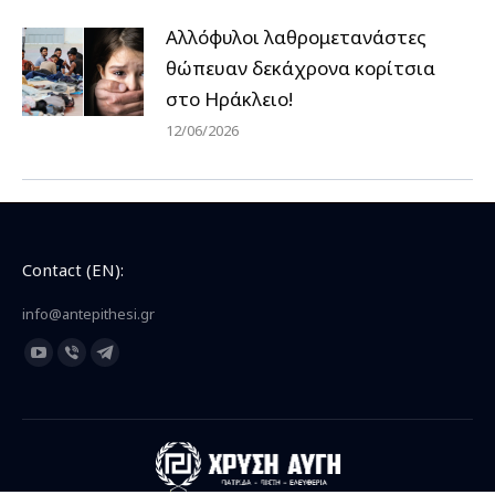
Αλλόφυλοι λαθρομετανάστες
θώπευαν δεκάχρονα κορίτσια
στο Ηράκλειο!
12/06/2026
Contact (EN):
info@antepithesi.gr
Find us on:
YouTube
Viber
Telegram
page
page
page
opens
opens
opens
in
in
in
new
new
new