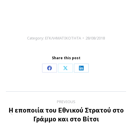
Category:
ΕΓΚΛΗΜΑΤΙΚΟΤΗΤΑ
28/08/2018
Share this post
Share
Share
Share
on
on
on
Facebook
X
LinkedIn
Post
PREVIOUS
navigation
H εποποιία του Εθνικού Στρατού στο
Previous
Γράμμο και στο Βίτσι
post: