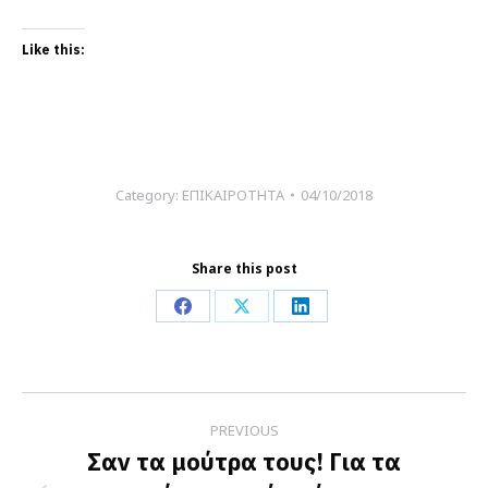
Like this:
Category:
ΕΠΙΚΑΙΡΟΤΗΤΑ
04/10/2018
Share this post
Share
Share
Share
on
on
on
Facebook
X
LinkedIn
Post
PREVIOUS
navigation
Σαν τα μούτρα τους! Για τα