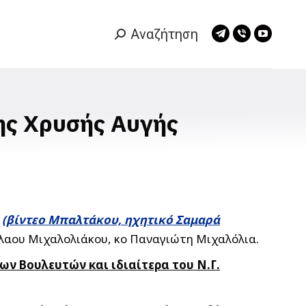
Αναζήτηση
Search:
Telegram
Viber
YouTub
page
page
page
opens
opens
opens
in
in
in
new
new
new
της Χρυσής Αυγής
window
window
window
ν
(βίντεο Μπαλτάκου, ηχητικό Σαμαρά
όλαου Μιχαλολιάκου, κο Παναγιώτη Μιχαλόλια.
ων Βουλευτών και ιδιαίτερα του Ν.Γ.