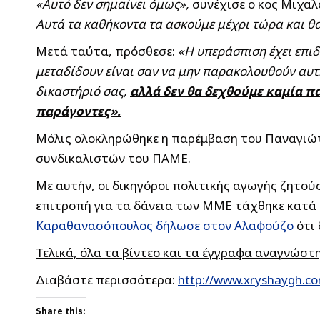
«Αυτό δεν σημαίνει όμως»,
συνέχισε ο κος Μιχαλ
Αυτά τα καθήκοντα τα ασκούμε μέχρι τώρα και θ
Μετά ταύτα, πρόσθεσε:
«Η υπεράσπιση έχει επιδ
μεταδίδουν είναι σαν να μην παρακολουθούν αυτ
δικαστήριό σας,
αλλά δεν θα δεχθούμε καμία π
παράγοντες».
Μόλις ολοκληρώθηκε η παρέμβαση του Παναγιώτη
συνδικαλιστών του ΠΑΜΕ.
Με αυτήν, οι δικηγόροι πολιτικής αγωγής ζητού
επιτροπή για τα δάνεια των ΜΜΕ τάχθηκε κατά
Καραθανασόπουλος δήλωσε στον Αλαφούζο
ότι 
Τελικά, όλα τα βίντεο και τα έγγραφα αναγνώστ
Διαβάστε περισσότερα:
http://www.xryshaygh.co
Share this: