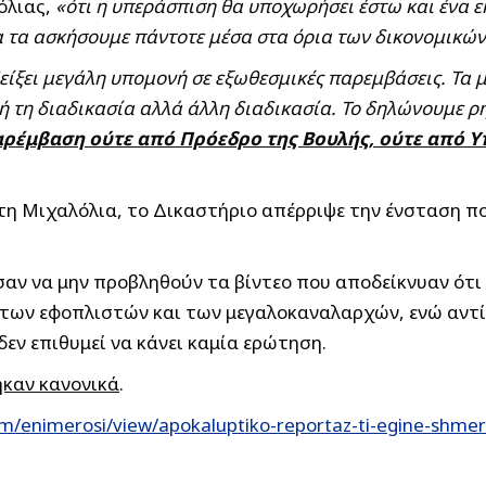
όλιας,
«ότι η υπεράσπιση θα υποχωρήσει έστω και ένα 
α τα ασκήσουμε πάντοτε μέσα στα όρια των δικονομικώ
είξει μεγάλη υπομονή σε εξωθεσμικές παρεμβάσεις. Τα 
ή τη διαδικασία αλλά άλλη διαδικασία. Το δηλώνουμε ρ
αρέμβαση ούτε από Πρόεδρο της Βουλής, ούτε από 
 Μιχαλόλια, το Δικαστήριο απέρριψε την ένσταση που
σαν να μην προβληθούν τα βίντεο που αποδείκνυαν ότι
 των εφοπλιστών και των μεγαλοκαναλαρχών, ενώ αντ
δεν επιθυμεί να κάνει καμία ερώτηση.
ηκαν κανονικά
.
m/enimerosi/view/apokaluptiko-reportaz-ti-egine-shme