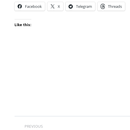
Facebook
X
Telegram
Threads
Like this:
Post
PREVIOUS