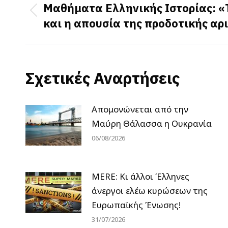
navigation
Μαθήματα Ελληνικής Ιστορίας: «
Previous
και η απουσία της προδοτικής αρ
post:
Σχετικές Αναρτήσεις
Απομονώνεται από την
Μαύρη Θάλασσα η Ουκρανία
06/08/2026
MERE: Κι άλλοι Έλληνες
άνεργοι ελέω κυρώσεων της
Ευρωπαϊκής Ένωσης!
31/07/2026