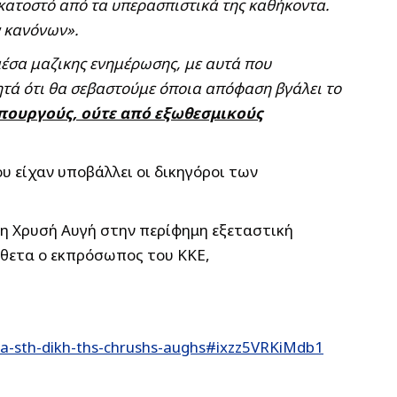
εκατοστό από τα υπερασπιστικά της καθήκοντα.
ν κανόνων».
μέσα μαζικης ενημέρωσης, με αυτά που
ητά ότι θα σεβαστούμε όποια απόφαση βγάλει το
Υπουργούς, ούτε από εξωθεσμικούς
 είχαν υποβάλλει οι δικηγόροι των
 η Χρυσή Αυγή στην περίφημη εξεταστική
ίθετα ο εκπρόσωπος του ΚΚΕ,
ra-sth-dikh-ths-chrushs-aughs#ixzz5VRKiMdb1