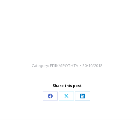
Category:
ΕΠΙΚΑΙΡΟΤΗΤΑ
30/10/2018
Share this post
Share
Share
Share
on
on
on
Facebook
X
LinkedIn