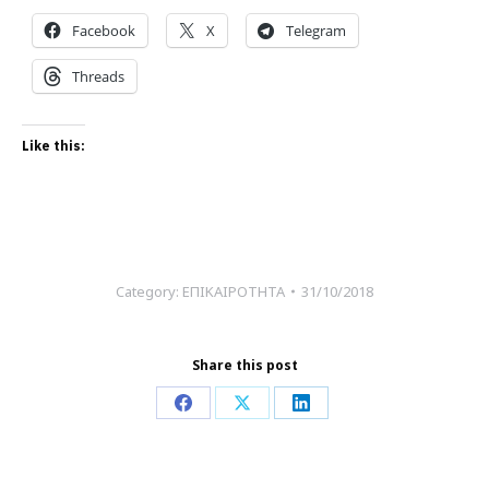
Facebook
X
Telegram
Threads
Like this:
Category:
ΕΠΙΚΑΙΡΟΤΗΤΑ
31/10/2018
Share this post
Share
Share
Share
on
on
on
Facebook
X
LinkedIn