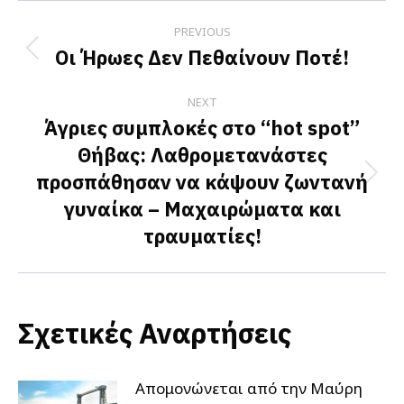
Post
PREVIOUS
navigation
Οι Ήρωες Δεν Πεθαίνουν Ποτέ!
Previous
post:
NEXT
Άγριες συμπλοκές στο “hot spot”
Θήβας: Λαθρομετανάστες
προσπάθησαν να κάψουν ζωντανή
Next
γυναίκα – Μαχαιρώματα και
post:
τραυματίες!
Σχετικές Αναρτήσεις
Απομονώνεται από την Μαύρη