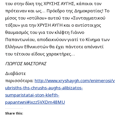
του στην δίκη της ΧΡΥΣΗΣ ΑΥΓΗΣ, κάποιοι τον
πρότειναν και ως… Πρόεδρο της Δημοκρατίας! Το
μίσος του «στύλου» αυτού του «Συνταγματικού
τόξου» για την ΧΡΥΣΗ ΑΥΓΗ και ο αντίστοιχος
θαυμασμός του για τον κλέφτη Γιάννο
Παπαντωνίου, αποδεικνύουν γιατί το Κίνημα των
Ελλήνων Εθνικιστών θα έχει πάντοτε απέναντί
του τέτοιου είδους χαρακτήρες…
ΓΙΩΡΓΟΣ ΜΑΣΤΟΡΑΣ
Διαβάστε
περισσότερα:
http://www.xryshaygh.com/enimerosi/v
ubrisths-ths-chrushs-aughs-alibizatos-
sumparistatai-ston-klefth-
papantwni#ixzz5VXDm48MU
Share this: