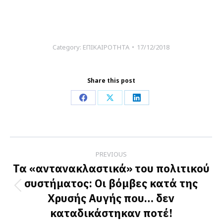
Category:
ΕΠΙΚΑΙΡΟΤΗΤΑ
17/12/2018
Share this post
Share
Share
Share
on
on
on
Facebook
X
LinkedIn
Post
PREVIOUS
navigation
Τα «αντανακλαστικά» του πολιτικού
συστήματος: Οι βόμβες κατά της
Previous
Χρυσής Αυγής που… δεν
post:
καταδικάστηκαν ποτέ!