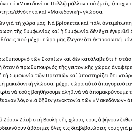
ι μόνο τό «Μακεδονία». Πολλῷ μᾶλλον πού ἐμεῖς, ὑπο
ότητα/ἐθνότητα καί «Μακεδονική» γλώσσα.
ν γιά τή χώρα μας; Νά βρίσκεται καί πάλι ἀντιμέτωπη 
ύρωση τῆς Συμφωνίας καί ἡ Συμφωνία δέν ἔχει ἐγκριθεῖ
 θέσεις πού μέχρι τώρα μᾶς ἔλεγαν ὅτι ἐκπροσωπεῖ μόν
ρωθυπουργό τῶν Σκοπίων καί δέν κατάλαβε ὅτι ἡ στάση
ική ὅταν ὁ πρωθυπουργός τῆς γειτονικῆς χώρας ἀναφέρ
 μέ τή Συμφωνία τῶν Πρεσπῶν καί ὑποστηρίζει ὅτι «τώ
ν τή μακεδονική γλώσσα, μέχρι τώρα αὐτό ἀπαγορευότα
αιρία νά τούς βοηθήσουμε ἀληθινά νά ἀπομακρύνουμε τ
ς ἔκαναν λόγο γιά δῆθεν γενοκτονία τῶν «Μακεδόνων» ἀ
 Ζόραν Ζάεφ στή Βουλή τῆς χώρας τους ἀφήνουν ἔκθε
εικνύουν ἀβάσιμες ὅλες τίς διαβεβαιώσεις τους γιά μ