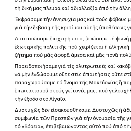
τή δική μας πλευρά καί ἀδιαλλαξία ἀπό τήν ἄλλη
Ἐκφράσαμε τήν ἀνησυχία μας καί τούς φόβους μ
γιά τήν ἔκβαση τῆς κρισίμου αὐτῆς ὑποθέσεως γ
Διατυπώσαμε ἐπιχειρήματα, ὑψώσαμε τή φωνή μα
ἐξωτερικῆς πολιτικῆς πού χειρίζεται ἡ ἑλληνικ
ζήτημα πού μᾶς ἀφορᾶ ἄμεσα καί μᾶς πονᾶ πολύ
Προειδοποιήσαμε γιά τίς ἀλυτρωτικές καί κακόβ
νά μήν ἐνδώσουμε οὔτε στίς ἀπαιτήσεις οὔτε στ
παραχωρούσαμε τό ὄνομα τῆς Μακεδονίας ἤ παρά
ἐπεκτατισμοῦ στούς γείτονές μας, πού γαλουχήθ
τήν ἔξοδο στό Αἰγαῖο.
Δυστυχῶς δέν εἰσακουσθήκαμε. Δυστυχῶς ἡ ἀδια
συμφωνία τῶν Πρεσπῶν γιά τήν ὀνομασία τῆς γ
τό «Βόρεια», ἐπιβεβαιώνοντας αὐτό πού ἀπό τήν