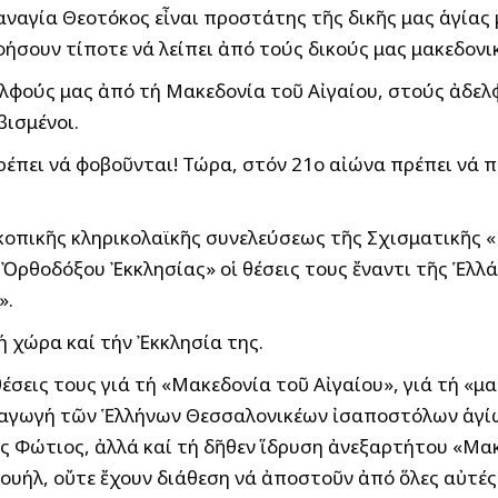
ναγία Θεοτόκος εἶναι προστάτης τῆς δικῆς μας ἁγίας μ
φήσουν τίποτε νά λείπει ἀπό τούς δικούς μας μακεδον
λφούς μας ἀπό τή Μακεδονία τοῦ Αἰγαίου, στούς ἀδελφ
βισμένοι.
πρέπει νά φοβοῦνται! Τώρα, στόν 21ο αἰώνα πρέπει νά π
κοπικῆς κληρικολαϊκῆς συνελεύσεως τῆς Σχισματικῆς 
Ὀρθοδόξου Ἐκκλησίας» οἱ θέσεις τους ἔναντι τῆς Ἑλλά
».
 χώρα καί τήν Ἐκκλησία της.
έσεις τους γιά τή «Μακεδονία τοῦ Αἰγαίου», γιά τή «μ
αταγωγή τῶν Ἑλλήνων Θεσσαλονικέων ἰσαποστόλων ἁγί
ης Φώτιος, ἀλλά καί τή δῆθεν ἵδρυση ἀνεξαρτήτου «Μα
υήλ, οὔτε ἔχουν διάθεση νά ἀποστοῦν ἀπό ὅλες αὐτές τ