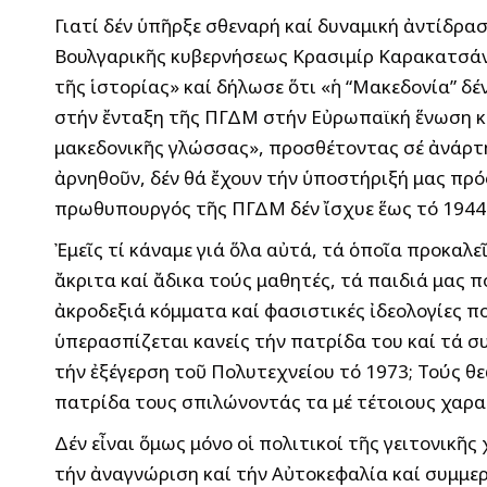
Γιατί δέν ὑπῆρξε σθεναρή καί δυναμική ἀντίδρασ
Βουλγαρικῆς κυβερνήσεως Κρασιμίρ Καρακατσάν
τῆς ἱστορίας» καί δήλωσε ὅτι «ἡ “Μακεδονία” δέ
στήν ἔνταξη τῆς ΠΓΔΜ στήν Εὐρωπαϊκή ἕνωση καί
μακεδονικῆς γλώσσας», προσθέτοντας σέ ἀνάρτησ
ἀρνηθοῦν, δέν θά ἔχουν τήν ὑποστήριξή μας πρό
πρωθυπουργός τῆς ΠΓΔΜ δέν ἴσχυε ἕως τό 1944
Ἐμεῖς τί κάναμε γιά ὅλα αὐτά, τά ὁποῖα προκαλ
ἄκριτα καί ἄδικα τούς μαθητές, τά παιδιά μας 
ἀκροδεξιά κόμματα καί φασιστικές ἰδεολογίες πο
ὑπερασπίζεται κανείς τήν πατρίδα του καί τά σ
τήν ἐξέγερση τοῦ Πολυτεχνείου τό 1973; Τούς θ
πατρίδα τους σπιλώνοντάς τα μέ τέτοιους χαρα
Δέν εἶναι ὅμως μόνο οἱ πολιτικοί τῆς γειτονικῆ
τήν ἀναγνώριση καί τήν Αὐτοκεφαλία καί συμμερ