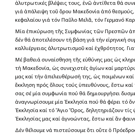
ἀλυτρωτικές βλέψεις τους, ἐνῶ ἀντίθετα θά συν
γιά ἀπάλειψη τοῦ ὅρου Μακεδονία ἀπό θεσμούς, 
κεφαλαίου γιά τόν Παῦλο Μελᾶ, τόν Γερμανό Καρ
Μία ἐπικύρωση τῆς Συμφωνίας τῶν Πρεσπῶν ἀπό
δέν θά ἀποτελέσουν τή βάση γιά τήν εἰρηνική συ
καλλιέργειας ἀλυτρωτισμοῦ καί ἐχθρότητος. Γιατ
Μέ βαθειά συναίσθηση τῆς εὐθύνης μας ὡς κληρι
τή Μακεδονία, ὡς συνεχιστές ἁγίων καί μαρτύρ
μας καί τήν ἀπελευθέρωσή της, ὡς ποιμένων κ
ἔκκληση πρός ὅλους τούς ὑπευθύνους, ἔστω καί 
σας σέ μία συμφωνία πού θά δημιουργήσει δυσμεν
ἀναγνωρίσουμε μία Ἐκκλησία πού θά φέρει τό ὄν
Ἐκκλησία καί τό Ἅγιο Ὄρος, δηλητηριάζουν τίς
Ἐκκλησίας μας καί ἀγνοώντας, ἔστω καί ἄν φαιν
Δέν θέλουμε νά πιστεύσουμε ὅτι οὔτε ὁ Πρόεδρ