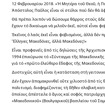
12 Φεβρουαρίου 2018. «Ἡ Μητέρα τοῦ Θεοῦ, ἡ Πα
Ἀπόστολος Παῦλος εἶναι οἱ στύλοι πού δέν θά ἀ
Θά πρέπει λοιπόν νά δώσουμε θάρρος στούς ἀδε
ἔχουν τό δικαίωμα νά μιλοῦν ἐκεῖ, αὐτοί εἶναι φο
Ἐκεῖνος ὁ λαός ἐκεῖ εἶναι φοβισμένος, ἀλλά δέν 
Ἕλληνες Μακεδόνες, ἀλλά Μακεδόνες!»
Εἶναι προφανεῖς ἀπό τίς δηλώσεις τῆς Ἀρχιεπισ
1994 ἐπικύρωσε τό «Σύνταγμα τῆς Μακεδονικῆς 
γιά τό «πρῶτο ἐλεύθερο ἔδαφος τῆς Μακεδονίας
Δυστυχῶς αὐτή εἶναι ἡ κατάσταση στή γειτονική
Δέν ἔχουν ἀπομακρυνθεῖ οὔτε χιλιοστό ἀπό τίς θ
πολιτισμό, διαφημίζοντας τή δῆθεν σλαβική κ
ὁποίους ἀπέστειλε ὁ ἅγιος καί σοφός πατριάρχ
«Μακεδονικοῦ» (Βουλγαρικοῦ) βασιλείου τοῦ Σαμο