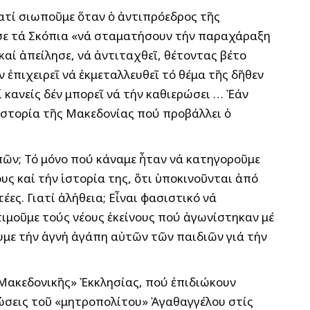
ιατί σιωποῦμε ὅταν ὁ ἀντιπρόεδρος τῆς
σε τά Σκόπια «νά σταματήσουν τήν παραχάραξη
καί ἀπείλησε, νά ἀντιταχθεῖ, θέτοντας βέτο
ἐπιχειρεῖ νά ἐκμεταλλευθεῖ τό θέμα τῆς δῆθεν
κανείς δέν μπορεῖ νά τήν καθιερώσει … Ἐάν
 ἱστορία τῆς Μακεδονίας πού προβάλλει ὁ
πῶν; Τό μόνο πού κάναμε ἦταν νά κατηγοροῦμε
ς καί τήν ἱστορία της, ὅτι ὑποκινοῦνται ἀπό
ες. Γιατί ἀλήθεια; Εἶναι φασιστικό νά
τιμοῦμε τούς νέους ἐκείνους πού ἀγωνίστηκαν μέ
υμε τήν ἁγνή ἀγάπη αὐτῶν τῶν παιδιῶν γιά τήν
 «Μακεδονικῆς» Ἐκκλησίας, πού ἐπιδιώκουν
λώσεις τοῦ «μητροπολίτου» Ἀγαθαγγέλου στίς