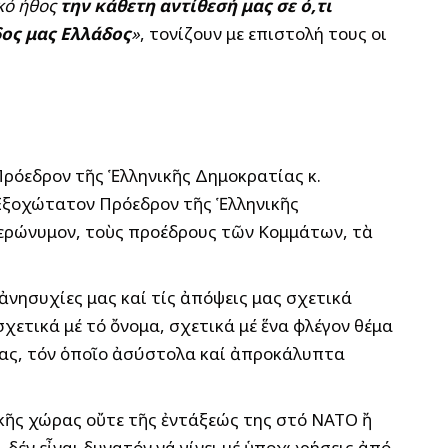
κό ήθος
την κάθετη αντίθεσή μας σε ό,τι
δος μας Ελλάδος
»
, τονίζουν με επιστολή τους οι
Πρόεδρον τῆς Ἑλληνικῆς Δημοκρατίας κ.
 Ἐξοχώτατον Πρόεδρον τῆς Ἑλληνικῆς
Ἱερώνυμον, τοὺς προέδρους τῶν Κομμάτων, τὰ
ἀνησυχίες μας καί τίς ἀπόψεις μας σχετικά
χετικά μέ τό ὄνομα, σχετικά μέ ἕνα φλέγον θέμα
μας, τόν ὁποῖο ἀσύστολα καί ἀπροκάλυπτα
ικῆς χώρας οὔτε τῆς ἐντάξεώς της στό ΝΑΤΟ ἤ
 δέν εἶναι δυνατόν νά γίνει μέ ὑποχωρήσεις ἀπό