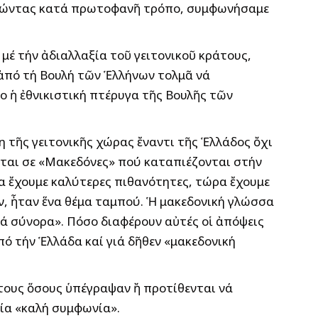
χωρώντας κατά πρωτοφανῆ τρόπο, συμφωνήσαμε
μέ τήν ἀδιαλλαξία τοῦ γειτονικοῦ κράτους,
 ἀπό τή Βουλή τῶν Ἑλλήνων τολμᾶ νά
ο ἡ ἐθνικιστική πτέρυγα τῆς Βουλῆς τῶν
 τῆς γειτονικῆς χώρας ἔναντι τῆς Ἑλλάδος ὄχι
εται σε «Μακεδόνες» πού καταπιέζονται στήν
ρα ἔχουμε καλύτερες πιθανότητες, τώρα ἔχουμε
ν, ἦταν ἕνα θέμα ταμπού. Ἡ μακεδονική γλώσσα
ά σύνορα». Πόσο διαφέρουν αὐτές οἱ ἀπόψεις
πό τήν Ἑλλάδα καί γιά δῆθεν «μακεδονική
τους ὅσους ὑπέγραψαν ἤ προτίθενται νά
ία «καλή συμφωνία».