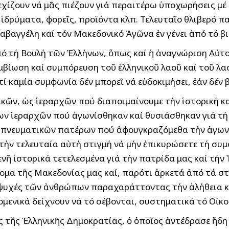
εχίζουν νά μᾶς πιέζουν γιά περαιτέρω ὑποχωρήσεις μέ
ἱδρύματα, φορεῖς, προϊόντα κλπ. Τελευταῖο θλιβερό π
αβαγγέλη καί τόν Μακεδονικό Ἀγῶνα ἐν γένει ἀπό τό βι
 τή Βουλή τῶν Ἑλλήνων, ὅπως καί ἡ ἀναγνώριση Αὐτο
μβίωση καί συμπόρευση τοῦ ἑλληνικοῦ λαοῦ καί τοῦ λα
ί καμία συμφωνία δέν μπορεῖ νά εὐδοκιμήσει, ἐάν δέν 
κῶν, ὡς ἱεραρχῶν πού διαποιμαίνουμε τήν ἱστορική κα
ων ἱεραρχῶν πού ἀγωνίσθηκαν καί θυσιάσθηκαν γιά τή
αί πνευματικῶν πατέρων πού ἀφουγκραζόμεθα τήν ἀγων
τήν τελευταία αὐτή στιγμή νά μήν ἐπικυρώσετε τή συμ
ῆ ἱστορικά τετελεσμένα γιά τήν πατρίδα μας καί τήν 
ομα τῆς Μακεδονίας μας καί, παρότι ἀρκετά ἀπό τά σ
 ψυχές τῶν ἀνθρώπων παραχαράττοντας τήν ἀλήθεια κα
ομενικά δείχνουν νά τό σέβονται, συστηματικά τό Οἰκο
ος τῆς Ἑλληνικῆς Δημοκρατίας, ὁ ὁποῖος ἀντέδρασε ἤ