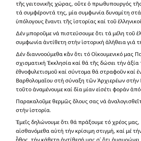
τῆς γειτονικῆς χώρας, οὔτε ὁ πρωθυπουργός τῆ
τά συμφέροντά της, μία συμφωνία δυναμίτη στά 
ὑπόλογους ἔναντι τῆς ἱστορίας καί τοῦ ἑλληνικο
Δέν μποροῦμε νά πιστεύσουμε ὅτι τά μέλη τοῦ ἑλ
συμφωνία ἀντίθετη στήν ἱστορική ἀλήθεια γιά τ
Δέν διαννοούμεθα κἄν ὅτι τό Οἰκουμενικό μας Πα
σχισματική Ἐκκλησία καί θά τῆς δώσει τήν ἀξία
ἐθνοφυλετισμοῦ καί σύντομα θά στραφοῦν καί ἐ
Βαρθολομαῖου στή σύναξη τῶν Ἀρχιερέων στήν Κ
τοῦτο ἀναμένουμε καί δία μίαν εἰσέτι φοράν ἀπ
Παρακαλοῦμε θερμῶς ὅλους σας νά ἀναλογισθεῖτε
στήν ἱστορία.
Ἐμεῖς δηλώνουμε ὅτι θά πράξουμε τό χρέος μας, 
αἰσθανόμεθα αὐτή τήν κρίσιμη στιγμή, καί μέ τ
ἦθος, τήν κάθετη ἀντίθεσή μας σ᾽ ὅτι ἀμαυρώνε