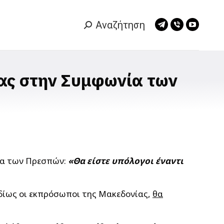
Αναζήτηση
Search:
Telegram
Viber
YouTub
page
page
page
opens
opens
opens
in
in
in
ας στην Συμφωνία των
new
new
new
window
window
window
ία των Πρεσπών:
«Θα είστε υπόλογοι έναντι
ιδίως οι εκπρόσωποι της Μακεδονίας,
θα