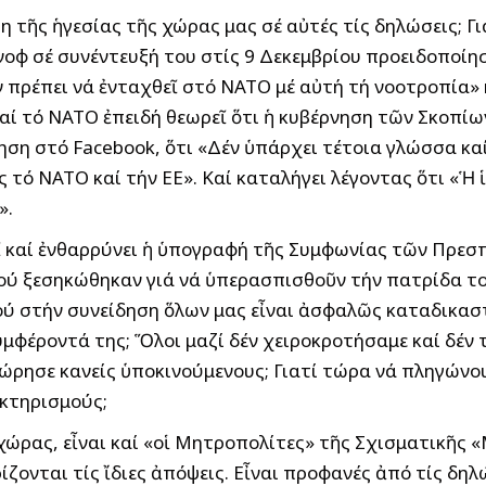
η τῆς ἡγεσίας τῆς χώρας μας σέ αὐτές τίς δηλώσεις; Γ
οφ σέ συνέντευξή του στίς 9 Δεκεμβρίου προειδοποίη
ν πρέπει νά ἐνταχθεῖ στό ΝΑΤΟ μέ αὐτή τή νοοτροπία» 
 τό ΝΑΤΟ ἐπειδή θεωρεῖ ὅτι ἡ κυβέρνηση τῶν Σκοπίων 
η στό Facebook, ὅτι «Δέν ὑπάρχει τέτοια γλώσσα καί 
ς τό ΝΑΤΟ καί τήν ΕΕ». Καί καταλήγει λέγοντας ὅτι «Ἡ
».
εῖ καί ἐνθαρρύνει ἡ ὑπογραφή τῆς Συμφωνίας τῶν Πρεσ
πού ξεσηκώθηκαν γιά νά ὑπερασπισθοῦν τήν πατρίδα του
ύ στήν συνείδηση ὅλων μας εἶναι ἀσφαλῶς καταδικαστέ
υμφέροντά της; Ὅλοι μαζί δέν χειροκροτήσαμε καί δέν 
εώρησε κανείς ὑποκινούμενους; Γιατί τώρα νά πληγώνο
κτηρισμούς;
ς χώρας, εἶναι καί «οἱ Μητροπολίτες» τῆς Σχισματικῆς
ίζονται τίς ἴδιες ἀπόψεις. Εἶναι προφανές ἀπό τίς δη