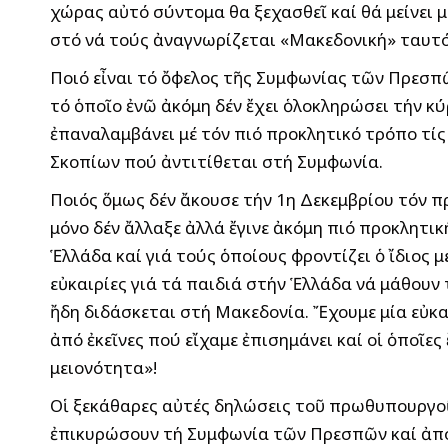
χώρας αὐτό σύντομα θα ξεχασθεῖ καί θά μείνε
στό νά τούς ἀναγνωρίζεται «Μακεδονική» ταυτ
Ποιό εἶναι τό ὄφελος τῆς Συμφωνίας τῶν Πρεσπῶ
τό ὁποῖο ἐνῶ ἀκόμη δέν ἔχει ὁλοκληρώσει τήν κ
ἐπαναλαμβάνει μέ τόν πιό προκλητικό τρόπο τίς
Σκοπίων πού ἀντιτίθεται στή Συμφωνία.
Ποιός ὅμως δέν ἄκουσε τήν 1η Δεκεμβρίου τόν π
μόνο δέν ἄλλαξε ἀλλά ἔγινε ἀκόμη πιό προκλητ
Ἑλλάδα καί γιά τούς ὁποίους φροντίζει ὁ ἴδιος
εὐκαιρίες γιά τά παιδιά στήν Ἑλλάδα νά μάθου
ἤδη διδάσκεται στή Μακεδονία. Ἔχουμε μία εὐκ
ἀπό ἐκεῖνες πού εἴχαμε ἐπισημάνει καί οἱ ὁποῖε
μειονότητα»!
Οἱ ξεκάθαρες αὐτές δηλώσεις τοῦ πρωθυπουργοῦ
ἐπικυρώσουν τή Συμφωνία τῶν Πρεσπῶν καί ἀποδ