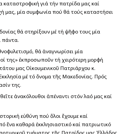
α καταστροφική γιά τήν πατρίδα μας καί
χή μας, μία συμφωνία πού θά τούς καταστήσει
δονίας θά στηρίξουν μέ τή ψῆφο τους μία
ά πάντα.
ἐθνοφυλετισμό, θά ἀναγνωρίσει μία
ικοί της» ἐκπροσωποῦν τή χειρότερη μορφή
τάτου μας Οἰκουμενικοῦ Πατριάρχου κ.
κκλησία μέ τό ὄνομα τῆς Μακεδονίας. Πρός
ασίν της.
εθεῖτε ἀνακόλουθοι ἀπέναντι στόν λαό μας καί
στορική εὐθύνη πού ὅλοι ἔχουμε καί
ἀπό ἕνα καθαρά ἐκκλησιαστικό καί πατριωτικό
 μαρτυρικοῦ τμήματος τῆς Πατρίδος μας Ἑλλάδος,