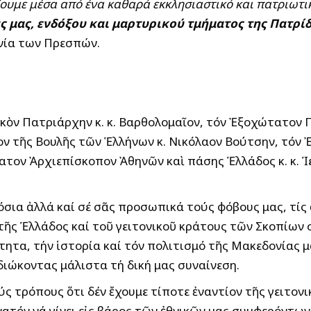
ζουμε μέσα από ένα καθαρά εκκλησιαστικό και πατριωτι
ς μας, ενδόξου και μαρτυρικού τμήματος της Πατρί
νία των Πρεσπών.
κὸν Πατριάρχην κ. κ. Βαρθολομαῖον, τόν Ἐξοχώτατον 
ν τῆς Βουλῆς τῶν Ἑλλήνων κ. Νικόλαον Βούτσην, τόν
ατον Ἀρχιεπίσκοπον Ἀθηνῶν καὶ πάσης Ἑλλάδος κ. κ. 
όσια ἀλλά καί σέ σᾶς προσωπικά τούς φόβους μας, τίς 
ῆς Ἑλλάδος καί τοῦ γειτονικοῦ κράτους τῶν Σκοπίων σ
τητα, τήν ἱστορία καί τόν πολιτισμό τῆς Μακεδονίας 
ιδιώκοντας μάλιστα τή δική μας συναίνεση.
ύς τρόπους ὅτι δέν ἔχουμε τίποτε ἐναντίον τῆς γειτον
τόν νά γίνει εἰς βάρος τῶν ἐθνικῶν μας συμφερόντων,