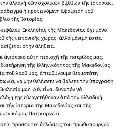
 τήν ἀλλαγή τῶν σχολικῶν βιβλίων τῆς ἱστορίας,
αράδειγμα ἡ προτεινόμενη ἀφαίρεση τοῦ
βλίο τῆς Ἱστορίας.
κεφάλου Ἐκκλησίας τῆς Μακεδονίας ὄχι μόνο
οῦ τῆς γειτονικῆς χώρας, ἀλλά μόνιμη ἑστία
βασίζεται στήν ἀλήθεια.
ί ἁγιοτόκο αὐτή περιοχή τῆς πατρίδος μας,
 διατήρηση τῆς ἑλληνικότητος τῆς Μακεδονίας
ία τοῦ λαοῦ μας, ἀπευθύνουμε θερμοτάτη
φωνία, νά μήν θελήσετε νά βάλετε τήν ὑπογραφή
Ἐκκλησία μας. Δέν εἶναι δυνατόν νά
τελέχη της εὐεργετήθηκαν ἀπό τήν Ἑλλαδική
ί τήν ἱστορία τῆς Μακεδονίας καί τῆς
υμενικό μας Πατριαρχεῖο.
δη στίς πρόσφατες δηλώσεις τοῦ πρωθυπουργοῦ