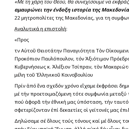
«Με τη χάρη του Θεού, θα συνεχίσουμε να εκφρά
αμαυρώνει την ένδοξη ιστορία της Μακεδονία
22 μητροπολίτες της Μακεδονίας, για τη συμφω
Αναλυτικά η επιστολή
:
«Προς
τὴν Αὑτοῦ Θειοτάτην Παναγιότητα Τὸν Οἰκουμενι
Προκόπιον Παυλόπουλον, τόν Ἀξιότιμον Πρόεδρο
Κυβερνήσεως κ. Ἀλέξιον Τσίπραν, τὸν Μακαριώτ
μέλη τοῦ Ἑλληνικοῦ Κοινοβουλίου
Πρίν ἀπό ἕνα σχεδόν χρόνο εἴχαμε ἐκφράσει δημ
μέ τήν προετοιμαζόμενη τότε συμφωνία μεταξύ τ
πού ἀφορᾶ τήν ἐθνική μας ὑπόσταση, τήν ταυτό
σφετερίζονταν ἐπί δεκαετίες οἱ γείτονές μας ἐπ
Δηλώσαμε σέ ὅλους τούς τόνους καί μέ ὅλους το
στήν Εὐρωπαϊκή Ἕνωση, ἀλλά αὐτό δέν εἶναι δυνα