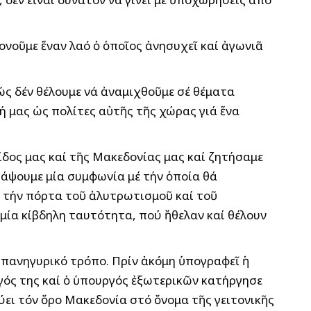
νοῦμε ἕναν λαό ὁ ὁποῖος ἀνησυχεῖ καί ἀγωνιᾶ
ς δέν θέλουμε νά ἀναμιχθοῦμε σέ θέματα
ή μας ὡς πολίτες αὐτῆς τῆς χώρας γιά ἕνα
ίδος μας καί τῆς Μακεδονίας μας καί ζητήσαμε
ράψουμε μία συμφωνία μέ τήν ὁποία θά
 τήν πόρτα τοῦ ἀλυτρωτισμοῦ καί τοῦ
 μία κίβδηλη ταυτότητα, πού ἤθελαν καί θέλουν
 πανηγυρικό τρόπο. Πρίν ἀκόμη ὑπογραφεῖ ἡ
ός της καί ὁ ὑπουργός ἐξωτερικῶν κατήργησε
ύει τόν ὅρο Μακεδονία στό ὄνομα τῆς γειτονικῆς