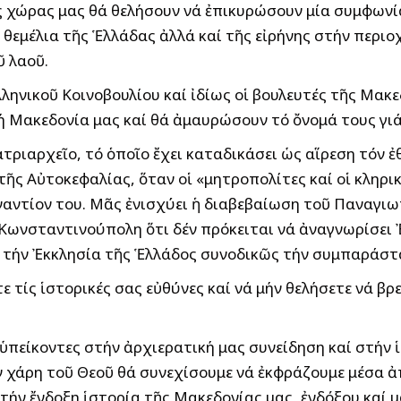
ς χώρας μας θά θελήσουν νά ἐπικυρώσουν μία συμφωνί
θεμέλια τῆς Ἑλλάδας ἀλλά καί τῆς εἰρήνης στήν περιο
ῦ λαοῦ.
ληνικοῦ Κοινοβουλίου καί ἰδίως οἱ βουλευτές τῆς Μακε
ή Μακεδονία μας καί θά ἀμαυρώσουν τό ὄνομά τους γι
τριαρχεῖο, τό ὁποῖο ἔχει καταδικάσει ὡς αἵρεση τόν 
 τῆς Αὐτοκεφαλίας, ὅταν οἱ «μητροπολίτες καί οἱ κληρ
ναντίον του. Μᾶς ἐνισχύει ἡ διαβεβαίωση τοῦ Παναγιω
ωνσταντινούπολη ὅτι δέν πρόκειται νά ἀναγνωρίσει Ἐ
ό τήν Ἐκκλησία τῆς Ἑλλάδος συνοδικῶς τήν συμπαράστ
 τίς ἱστορικές σας εὐθύνες καί νά μήν θελήσετε νά βρ
ὑπείκοντες στήν ἀρχιερατική μας συνείδηση καί στήν ἱ
ήν χάρη τοῦ Θεοῦ θά συνεχίσουμε νά ἐκφράζουμε μέσα 
ι τήν ἔνδοξη ἱστορία τῆς Μακεδονίας μας, ἐνδόξου καί