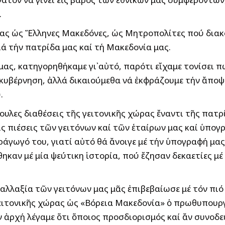
.
ας ὡς Ἕλληνες Μακεδόνες, ὡς Μητροπολίτες πού διακο
ιά τήν πατρίδα μας καί τή Μακεδονία μας.
ς, κατηγορηθήκαμε γι᾽αὐτό, παρότι εἴχαμε τονίσει πώ
ή κυβέρνηση, ἀλλά δικαιούμεθα νά ἐκφράζουμε τήν ἄποψ
.
ουλες διαθέσεις τῆς γειτονικῆς χώρας ἔναντι τῆς πατρ
ίς πιέσεις τῶν γειτόνων καί τῶν ἑταίρων μας καί ὑπογ
γωγό του, γιατί αὐτό θά ἄνοιγε μέ τήν ὑπογραφή μας
ηκαν μέ μία ψεύτικη ἱστορία, πού ἔζησαν δεκαετίες μέ
λλαξία τῶν γειτόνων μας μᾶς ἐπιβεβαίωσε μέ τόν πιό
ειτονικῆς χώρας ὡς «Βόρεια Μακεδονία» ὁ πρωθυπουργ
 ἀρχή λέγαμε ὅτι ὅποιος προσδιορισμός καί ἄν συνοδε