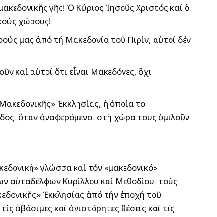
ακεδονικῆς γῆς! Ὁ Κύριος Ἰησοῦς Χριστός καί ὁ
ικούς χώρους!
ούς μας ἀπό τή Μακεδονία τοῦ Πιρίν, αὐτοί δέν
οῦν καί αὐτοί ὅτι εἶναι Μακεδόνες, ὄχι
«Μακεδονικῆς» Ἐκκλησίας, ἡ ὁποία το
δος, ὅταν ἀναφερόμενοι στή χώρα τους ὁμιλοῦν
ακεδονική» γλώσσα καί τόν «μακεδονικό»
ων αὐταδέλφων Κυρίλλου καί Μεθοδίου, τούς
κεδονικῆς» Ἐκκλησίας ἀπό τήν ἐποχή τοῦ
ίς ἀβάσιμες καί ἀνιστόρητες θέσεις καί τίς