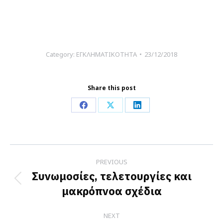
Category:
ΕΓΚΛΗΜΑΤΙΚΟΤΗΤΑ
23/12/2018
Share this post
Share
Share
Share
on
on
on
Facebook
X
LinkedIn
Post
PREVIOUS
navigation
Συνωμοσίες, τελετουργίες και
Previous
μακρόπνοα σχέδια
post:
NEXT