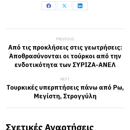
Share
Share
Share
on
on
on
Facebook
X
LinkedIn
Post
PREVIOUS
navigation
Από τις προκλήσεις στις γεωτρήσεις:
Αποθρασύνονται οι τούρκοι από την
Previous
ενδοτικότητα των ΣΥΡΙΖΑ-ΑΝΕΛ
post:
NEXT
Τουρκικές υπερπτήσεις πάνω από Ρω,
Next
Μεγίστη, Στρογγύλη
post:
Σχετικές Αναρτήσεις