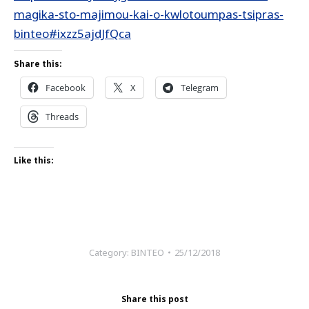
magika-sto-majimou-kai-o-kwlotoumpas-tsipras-
binteo#ixzz5ajdJfQca
Share this:
Facebook
X
Telegram
Threads
Like this:
Category:
ΒΙΝΤΕΟ
25/12/2018
Share this post