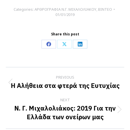
Categories:
ΑΡΘΡΟΓΡΑΦΙΑ Ν.Γ. ΜΙΧΑΛΟΛΙΑΚΟΥ
,
ΒΙΝΤΕΟ
01/01/2019
Share this post
Share
Share
Share
on
on
on
Facebook
X
LinkedIn
Post
PREVIOUS
navigation
Η Αλήθεια στα φτερά της Ευτυχίας
Previous
post:
NEXT
Ν. Γ. Μιχαλολιάκος: 2019 Για την
Next
Ελλάδα των ονείρων μας
post: