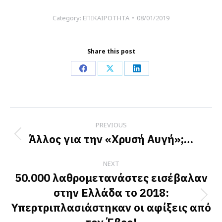
Category:
ΕΠΙΚΑΙΡΟΤΗΤΑ
08/01/2019
Share this post
Share
Share
Share
on
on
on
Facebook
X
LinkedIn
Post
PREVIOUS
navigation
Άλλος για την «Χρυσή Αυγή»;…
Previous
post:
NEXT
50.000 λαθρομετανάστες εισέβαλαν
στην Ελλάδα το 2018:
Next
Υπερτριπλασιάστηκαν οι αφίξεις από
post: