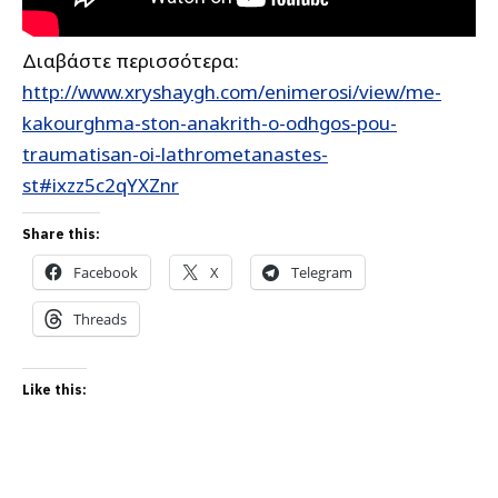
Διαβάστε περισσότερα:
http://www.xryshaygh.com/enimerosi/view/me-
kakourghma-ston-anakrith-o-odhgos-pou-
traumatisan-oi-lathrometanastes-
st#ixzz5c2qYXZnr
Share this:
Facebook
X
Telegram
Threads
Like this: