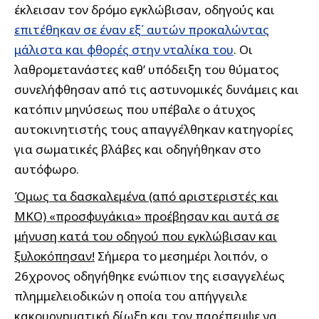
έκλεισαν τον δρόμο εγκλώβισαν, οδηγούς και
επιτέθηκαν σε έναν εξ΄ αυτών προκαλώντας
μάλιστα και φθορές στην νταλίκα του
. Οι
λαθρομετανάστες καθ’ υπόδειξη του θύματος
συνελήφθησαν από τις αστυνομικές δυνάμεις και
κατόπιν μηνύσεως που υπέβαλε ο άτυχος
αυτοκινητιστής τους απαγγέλθηκαν κατηγορίες
για σωματικές βλάβες και οδηγήθηκαν στο
αυτόφωρο.
Όμως τα δασκαλεμένα (από αριστεριστές και
ΜΚΟ) «προσφυγάκια» προέβησαν και αυτά σε
μήνυση κατά του οδηγού που εγκλώβισαν και
ξυλοκόπησαν!
Σήμερα το μεσημέρι λοιπόν, ο
26χρονος οδηγήθηκε ενώπιον της εισαγγελέως
πλημμελειοδικών η οποία του απήγγειλε
κακουργηματική δίωξη και τον παρέπεμψε να