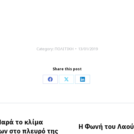
Category:
ΠΟΛΙΤΙΚΗ
13/01/2019
Share this post
Share
Share
Share
on
on
on
Facebook
X
LinkedIn
Παρά το κλίμα
Η Φωνή του Λαού
ων στο πλευρό της
Next