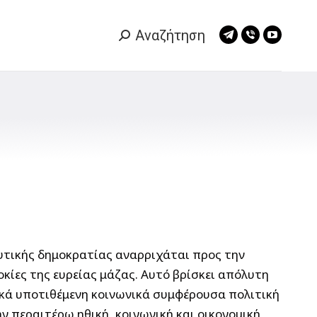
Αναζήτηση
Search:
Telegram
Viber
YouTub
page
page
page
opens
opens
opens
in
in
in
new
new
new
window
window
window
ευτικής δημοκρατίας αναρριχάται προς την
οκίες της ευρείας μάζας. Αυτό βρίσκει απόλυτη
ικά υποτιθέμενη κοινωνικά συμφέρουσα πολιτική
ν περαιτέρω ηθική, κοινωνική και οικονομική