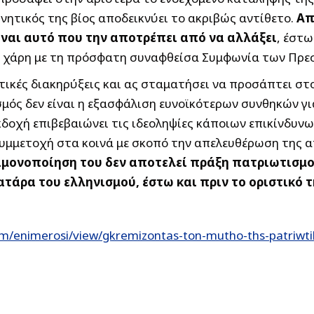
ητικός της βίος αποδεικνύει το ακριβώς αντίθετο.
Απ
είναι αυτό που την αποτρέπει από να αλλάξει
, έστω
υ χάρη με τη πρόσφατη συναφθείσα Συμφωνία των Πρεσ
ωτικές διακηρύξεις και ας σταματήσει να προσάπτει σ
μός δεν είναι η εξασφάλιση ευνοϊκότερων συνθηκών γι
κδοχή επιβεβαιώνει τις ιδεοληψίες κάποιων επικίνδυν
ή συμμετοχή στα κοινά με σκοπό την απελευθέρωση της 
αιμονοποίηση του δεν αποτελεί πράξη πατριωτισμο
τάρα του ελληνισμού, έστω και πριν το οριστικό τ
m/enimerosi/view/gkremizontas-ton-mutho-ths-patriwt