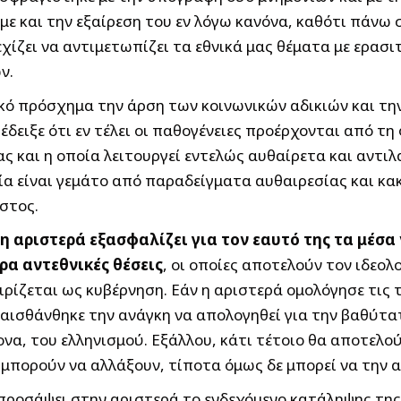
με και την εξαίρεση του εν λόγω κανόνα, καθότι πάνω 
χίζει να αντιμετωπίζει τα εθνικά μας θέματα με ερασι
ν.
ικό πρόσχημα την άρση των κοινωνικών αδικιών και τ
έδειξε ότι εν τέλει οι παθογένειες προέρχονται από τη
ς και η οποία λειτουργεί εντελώς αυθαίρετα και αντιλα
α είναι γεμάτο από παραδείγματα αυθαιρεσίας και κακο
όστος.
η αριστερά εξασφαλίζει για τον εαυτό της τα μέσα
α αντεθνικές θέσεις
, οι οποίες αποτελούν τον ιδεο
ιρίζεται ως κυβέρνηση. Εάν η αριστερά ομολόγησε τις 
ε αισθάνθηκε την ανάγκη να απολογηθεί για την βαθύτ
να, του ελληνισμού. Εξάλλου, κάτι τέτοιο θα αποτελο
 μπορούν να αλλάξουν, τίποτα όμως δε μπορεί να την 
α προσάψει στην αριστερά το ενδεχόμενο κατάληψης τ