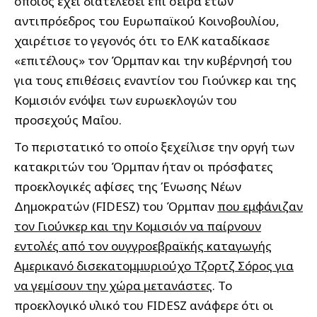
οποίος έχει διατελέσει επί σειρά ετών
αντιπρόεδρος του Ευρωπαϊκού Κοινοβουλίου,
χαιρέτισε το γεγονός ότι το ΕΛΚ καταδίκασε
«επιτέλους» τον Όρμπαν και την κυβέρνησή του
για τους επιθέσεις εναντίον του Γιούνκερ και της
Κομισιόν ενόψει των ευρωεκλογών του
προσεχούς Μαΐου.
Το περιστατικό το οποίο ξεχείλισε την οργή των
κατακριτών του Όρμπαν ήταν οι πρόσφατες
προεκλογικές αφίσες της Ένωσης Νέων
Δημοκρατών (FIDESZ) του Όρμπαν
που εμφάνιζαν
τον Γιούνκερ και την Κομισιόν να παίρνουν
εντολές από τον ουγγροεβραϊκής καταγωγής
Αμερικανό δισεκατομμυριούχο Τζορτζ Σόρος για
να γεμίσουν την χώρα μετανάστες
. Το
προεκλογικό υλικό του FIDESZ ανάφερε ότι οι