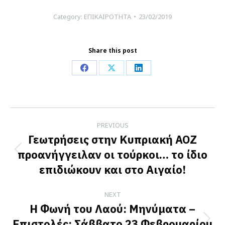
Category:
ΕΠΙΚΑΙΡΟΤΗΤΑ
23/02/2019
Share this post
Share
Share
Share
on
on
on
Facebook
X
LinkedIn
Post
PREVIOUS
navigation
Γεωτρήσεις στην Κυπριακή ΑΟΖ
προανήγγειλαν οι τούρκοι… το ίδιο
Previous
επιδιώκουν και στο Αιγαίο!
post:
NEXT
Η Φωνή του Λαού: Μηνύματα –
Επιστολές: Σάββατο 23 Φεβρουαρίου
Next