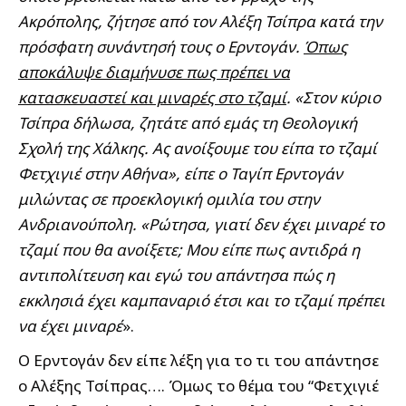
Ακρόπολης, ζήτησε από τον Αλέξη Τσίπρα κατά την
πρόσφατη συνάντησή τους ο Ερντογάν.
Όπως
αποκάλυψε διαμήνυσε πως πρέπει να
κατασκευαστεί και μιναρές στο τζαμί
. «Στον κύριο
Τσίπρα δήλωσα, ζητάτε από εμάς τη Θεολογική
Σχολή της Χάλκης. Ας ανοίξουμε του είπα το τζαμί
Φετχιγιέ στην Αθήνα», είπε ο Ταγίπ Ερντογάν
μιλώντας σε προεκλογική ομιλία του στην
Ανδριανούπολη. «Ρώτησα, γιατί δεν έχει μιναρέ το
τζαμί που θα ανοίξετε; Μου είπε πως αντιδρά η
αντιπολίτευση και εγώ του απάντησα πώς η
εκκλησιά έχει καμπαναριό έτσι και το τζαμί πρέπει
να έχει μιναρέ
».
Ο Ερντογάν δεν είπε λέξη για το τι του απάντησε
ο Αλέξης Τσίπρας…. Όμως το θέμα του “Φετχιγιέ