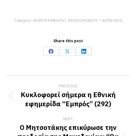
Category:
ΑΡΘΡΟΓΡΑΦΙΑ Ν.Γ. ΜΙΧΑΛΟΛΙΑΚΟΥ
02/03/2019
Share this post
Share
Share
Share
on
on
on
Facebook
X
LinkedIn
Post
PREVIOUS
navigation
Κυκλοφορεί σήμερα η Εθνική
Previous
εφημερίδα “Εμπρός” (292)
post:
NEXT
Ο Μητσοτάκης επικύρωσε την