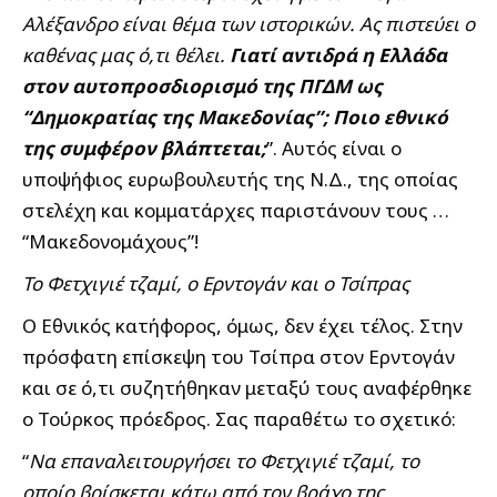
Αλέξανδρο είναι θέμα των ιστορικών. Ας πιστεύει ο
καθένας μας ό,τι θέλει.
Γιατί αντιδρά η Ελλάδα
στον αυτοπροσδιορισμό της ΠΓΔΜ ως
“Δημοκρατίας της Μακεδονίας”; Ποιο εθνικό
της συμφέρον βλάπτεται;
”. Αυτός είναι ο
υποψήφιος ευρωβουλευτής της Ν.Δ., της οποίας
στελέχη και κομματάρχες παριστάνουν τους …
“Μακεδονομάχους”!
Το Φετχιγιέ τζαμί, ο Ερντογάν και ο Τσίπρας
Ο Εθνικός κατήφορος, όμως, δεν έχει τέλος. Στην
πρόσφατη επίσκεψη του Τσίπρα στον Ερντογάν
και σε ό,τι συζητήθηκαν μεταξύ τους αναφέρθηκε
ο Τούρκος πρόεδρος. Σας παραθέτω το σχετικό:
“
Να επαναλειτουργήσει το Φετχιγιέ τζαμί, το
οποίο βρίσκεται κάτω από τον βράχο της