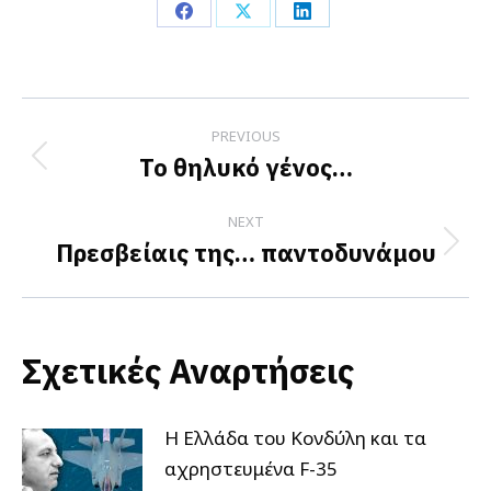
Share
Share
Share
on
on
on
Facebook
X
LinkedIn
Post
PREVIOUS
navigation
Το θηλυκό γένος…
Previous
post:
NEXT
Πρεσβείαις της… παντοδυνάμου
Next
post:
Σχετικές Αναρτήσεις
Η Ελλάδα του Κονδύλη και τα
αχρηστευμένα F-35