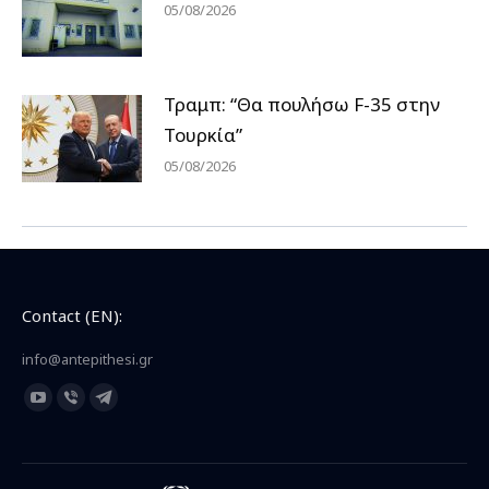
05/08/2026
Τραμπ: “Θα πουλήσω F-35 στην
Τουρκία”
05/08/2026
Contact (EN):
info@antepithesi.gr
Find us on:
YouTube
Viber
Telegram
page
page
page
opens
opens
opens