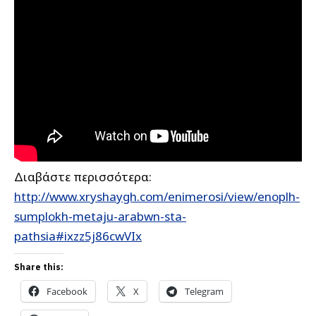
Διαβάστε περισσότερα:
http://www.xryshaygh.com/enimerosi/view/enoplh-
sumplokh-metaju-arabwn-sta-
pathsia#ixzz5j86cwVIx
Share this:
Facebook
X
Telegram