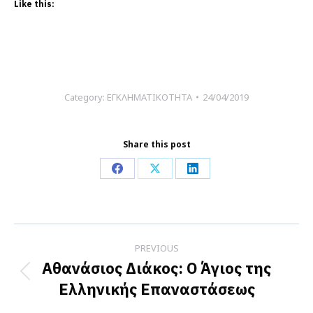
Like this:
Category:
ΕΓΚΛΗΜΑΤΙΚΟΤΗΤΑ
24/04/2019
Share this post
Share
Share
Share
on
on
on
Facebook
X
LinkedIn
Post
PREVIOUS
navigation
Αθανάσιος Διάκος: Ο Άγιος της
Previous
Ελληνικής Επαναστάσεως
post: