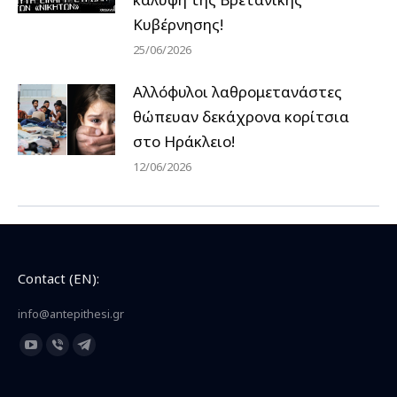
Κυβέρνησης!
25/06/2026
Αλλόφυλοι λαθρομετανάστες
θώπευαν δεκάχρονα κορίτσια
στο Ηράκλειο!
12/06/2026
Contact (EN):
info@antepithesi.gr
Find us on:
YouTube
Viber
Telegram
page
page
page