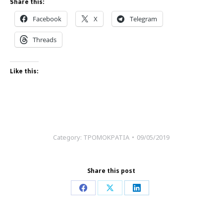
Share this:
Facebook
X
Telegram
Threads
Like this:
Category:
ΤΡΟΜΟΚΡΑΤΙΑ
09/05/2019
Share this post
Share
Share
Share
on
on
on