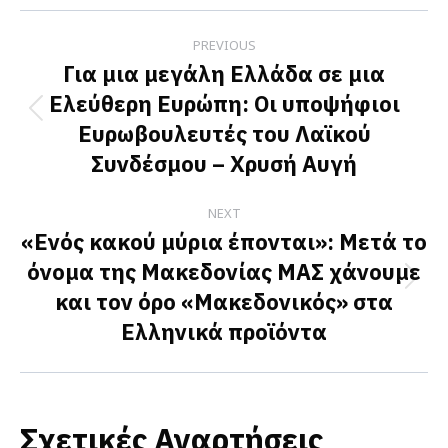
Facebook
X
LinkedIn
Post
PREVIOUS
navigation
Για μια μεγάλη Ελλάδα σε μια
Ελεύθερη Ευρώπη: Οι υποψήφιοι
Previous
Ευρωβουλευτές του Λαϊκού
post:
Συνδέσμου – Χρυσή Αυγή
NEXT
«Ενός κακού μύρια έπονται»: Μετά το
όνομα της Μακεδονίας ΜΑΣ χάνουμε
Next
και τον όρο «Μακεδονικός» στα
post:
Ελληνικά προϊόντα
Σχετικές Αναρτήσεις