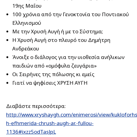
19ης Μαΐου
100 χρόνια από την Γενοκτονία του Ποντιακού
Ελληνισμού
Με την Χρυσή Αυγή ή με το Σύστημα;
Η Χρυσή Αυγή στο πλευρό του Δημήτρη
Ανδρεάκου
Άνοιξε ο διάλογος για την υιοθεσία ανήλικων
παιδιών από «ομόφυλα ζευγάρια»
Οι Σειρήνες της πόλωσης κι εμείς
Γιατί να ψηφίσεις ΧΡΥΣΗ ΑΥΓΗ
Διαβάστε περισσότερα:
http://www.xryshaygh.com/enimerosi/view/kukloforhs
h-efhmerida-chrush-augh-ar.-fullou-
1136#ixzz5odTasJpL