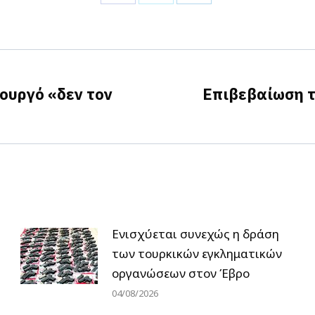
Share
Share
Share
on
on
on
Facebook
X
LinkedIn
ουργό «δεν τον
Επιβεβαίωση τ
Next
post:
Ενισχύεται συνεχώς η δράση
των τουρκικών εγκληματικών
οργανώσεων στον Έβρο
04/08/2026