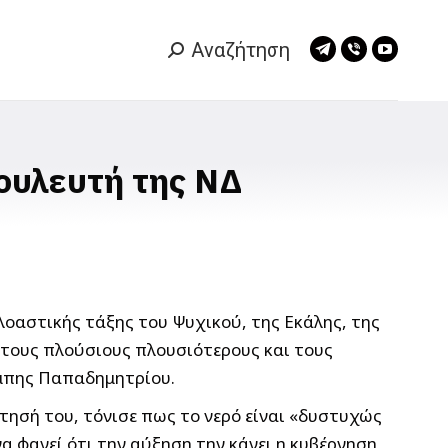
Αναζήτηση
Search:
Telegram
Viber
YouTub
page
page
page
opens
opens
opens
in
in
in
new
new
new
βουλευτή της ΝΔ
window
window
window
οαστικής τάξης του Ψυχικού, της Εκάλης, της
 τους πλούσιους πλουσιότερους και τους
άμπης Παπαδημητρίου.
τησή του, τόνισε πως το νερό είναι «δυστυχώς
να φανεί ότι την αύξηση την κάνει η κυβέρνηση