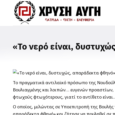
«Το νερό είναι, δυστυχώ
Το πραγματικά αντιλαϊκό πρόσωπο της Νουδούλα
Βουλιαγμένης και λοιπών… ευγενών προαστίων, π
φτωχούς φτωχότερους, γιατί το αντίθετο είναι
Ο οποίος, μιλώντας σε Υποεπιτροπή της Βουλής 
απαράδεκτα φθηνό» και ζήτησε να πουληθεί σε πο