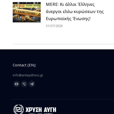
MERE: Κι άλλοι Έλληνες
άνεργοι ελέω κυρώσεων της
Ευρωπαϊκής Ένωσης!
31/07/2026
Contact (EN):
info@antepithesi.gr
Find us on:
YouTube
Viber
Telegram
page
page
page
opens
opens
opens
in
in
in
new
new
new