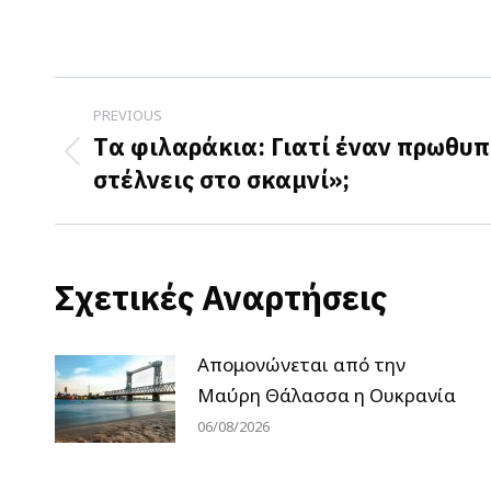
Post
PREVIOUS
navigation
Tα φιλαράκια: Γιατί έναν πρωθυπ
Previous
στέλνεις στο σκαμνί»;
post:
Σχετικές Αναρτήσεις
Απομονώνεται από την
Μαύρη Θάλασσα η Ουκρανία
06/08/2026