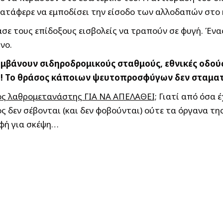
κατάφερε να εμποδίσει την είσοδο των αλλοδαπών στο 
ε τους επίδοξους εισβολείς να τραπούν σε φυγή. Έν
νο.
βάνουν σιδηροδρομικούς σταθμούς, εθνικές οδούς
! Το θράσος κάποιων ψευτοπροσφύγων δεν σταματ
οιος λαθρομετανάστης ΓΙΑ ΝΑ ΑΠΕΛΑΘΕΙ;
Γιατί από όσα έ
ος δεν σέβονται (και δεν φοβούνται) ούτε τα όργανα τ
οφή για σκέψη…