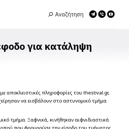
Αναζήτηση
Search:
Telegram
Viber
YouTub
page
page
page
opens
opens
opens
in
in
in
 έφοδο για κατάληψη
new
new
new
window
window
window
 αποκλειστικές πληροφορίες του thestival.gr,
χείρησαν να εισβάλουν στο αστυνομικό τμήμα
ικό τμήμα. Ξαφνικά, κινήθηκαν αιφνιδιαστικά
σκοπού που φρουρούσε την είσοδο του τμήματος