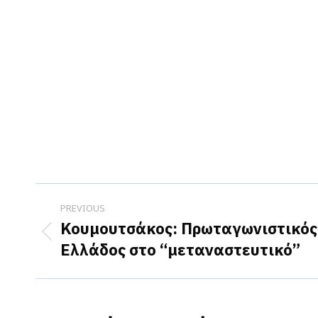
Post
PREVIOUS
navigation
Κουμουτσάκος: Πρωταγωνιστικός 
Previous
Ελλάδος στο “μεταναστευτικό”
post: