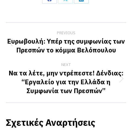
Share
Share
Share
on
on
on
Facebook
X
LinkedIn
Post
PREVIOUS
navigation
Ευρωβουλή: Υπέρ της συμφωνίας των
Previous
Πρεσπών το κόμμα Βελόπουλου
post:
NEXT
Να τα λέτε, μην ντρέπεστε! Δένδιας:
“Εργαλείο για την Ελλάδα η
Next
Συμφωνία των Πρεσπών”
post:
Σχετικές Αναρτήσεις