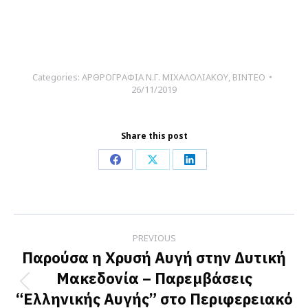
Categories:
ΑΡΘΡΟΓΡΑΦΙΑ Ν.Γ. ΜΙΧΑΛΟΛΙΑΚΟΥ
,
ΒΙΝΤΕΟ
26/11/2019
Share this post
Share
Share
Share
on
on
on
Facebook
X
LinkedIn
Post
PREVIOUS
navigation
Παρούσα η Χρυσή Αυγή στην Δυτική
Μακεδονία – Παρεμβάσεις
Previous
“Ελληνικής Αυγής” στο Περιφερειακό