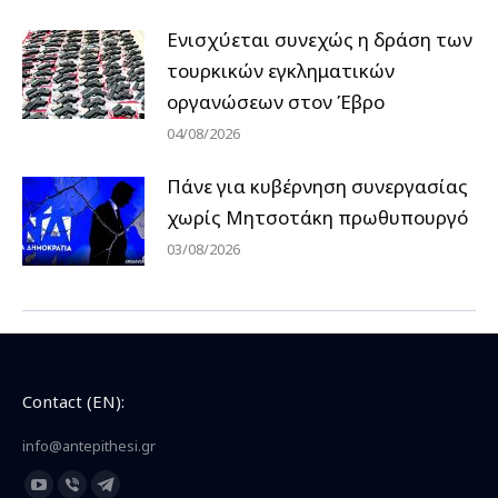
Ενισχύεται συνεχώς η δράση των
τουρκικών εγκληματικών
οργανώσεων στον Έβρο
04/08/2026
Πάνε για κυβέρνηση συνεργασίας
χωρίς Μητσοτάκη πρωθυπουργό
03/08/2026
Contact (EN):
info@antepithesi.gr
Find us on:
YouTube
Viber
Telegram