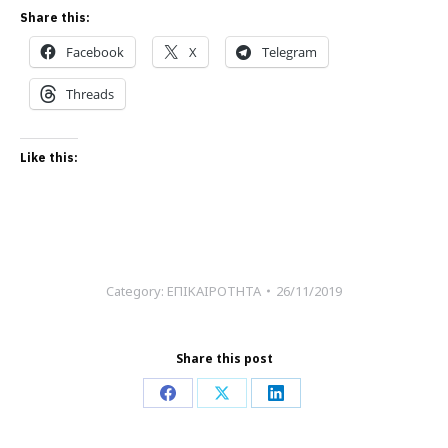
Share this:
Facebook
X
Telegram
Threads
Like this:
Category:
ΕΠΙΚΑΙΡΟΤΗΤΑ
26/11/2019
Share this post
Share
Share
Share
on
on
on