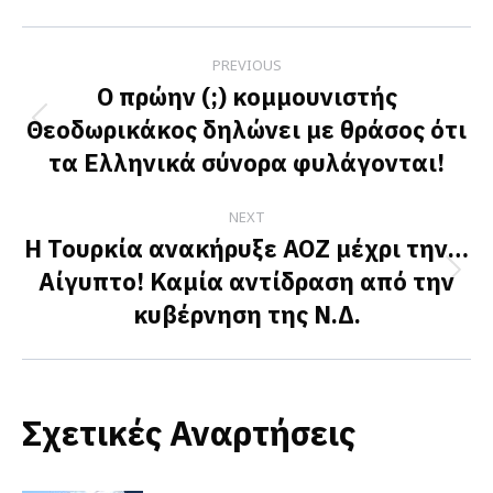
Facebook
X
LinkedIn
Post
PREVIOUS
navigation
Ο πρώην (;) κομμουνιστής
Θεοδωρικάκος δηλώνει με θράσος ότι
Previous
τα Ελληνικά σύνορα φυλάγονται!
post:
NEXT
Η Τουρκία ανακήρυξε ΑΟΖ μέχρι την…
Αίγυπτο! Καμία αντίδραση από την
Next
κυβέρνηση της Ν.Δ.
post:
Σχετικές Αναρτήσεις