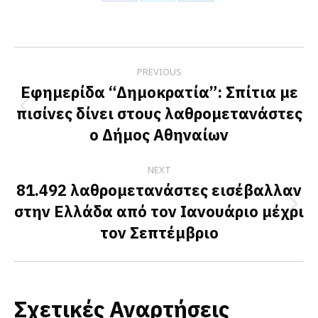
Share
Share
Share
on
on
on
Facebook
X
LinkedIn
Post
PREVIOUS
navigation
Εφημερίδα “Δημοκρατία”: Σπίτια με
πισίνες δίνει στους λαθρομετανάστες
Previous
ο Δήμος Αθηναίων
post:
NEXT
81.492 λαθρομετανάστες εισέβαλλαν
στην Ελλάδα από τον Ιανουάριο μέχρι
Next
τον Σεπτέμβριο
post:
Σχετικές Αναρτήσεις