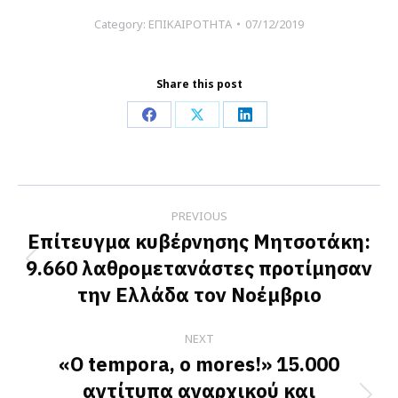
Category:
ΕΠΙΚΑΙΡΟΤΗΤΑ
07/12/2019
Share this post
Share
Share
Share
on
on
on
Facebook
X
LinkedIn
Post
PREVIOUS
navigation
Επίτευγμα κυβέρνησης Μητσοτάκη:
9.660 λαθρομετανάστες προτίμησαν
Previous
την Ελλάδα τον Νοέμβριο
post:
NEXT
«O tempora, o mores!» 15.000
αντίτυπα αναρχικού και